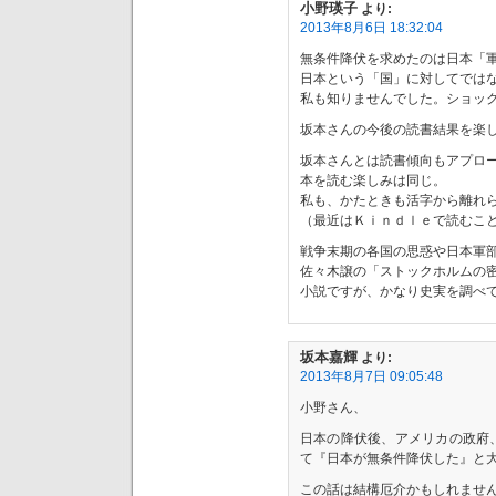
小野瑛子
より:
2013年8月6日 18:32:04
無条件降伏を求めたのは日本「
日本という「国」に対してでは
私も知りませんでした。ショッ
坂本さんの今後の読書結果を楽
坂本さんとは読書傾向もアプロ
本を読む楽しみは同じ。
私も、かたときも活字から離れ
（最近はＫｉｎｄｌｅで読むこ
戦争末期の各国の思惑や日本軍
佐々木譲の「ストックホルムの
小説ですが、かなり史実を調べ
坂本嘉輝
より:
2013年8月7日 09:05:48
小野さん、
日本の降伏後、アメリカの政府
て『日本が無条件降伏した』と
この話は結構厄介かもしれませ