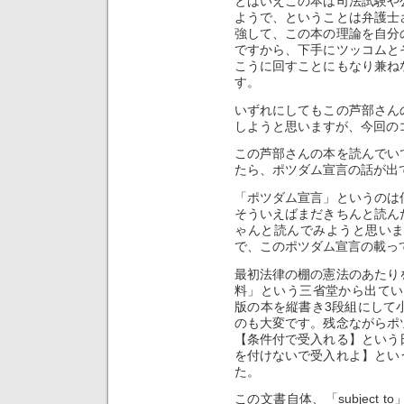
とはいえこの本は司法試験や
ようで、ということは弁護士
強して、この本の理論を自分
ですから、下手にツッコムと
こうに回すことにもなり兼ね
す。
いずれにしてもこの芦部さん
しようと思いますが、今回の
この芦部さんの本を読んでい
たら、ポツダム宣言の話が出
「ポツダム宣言」というのは
そういえばまだきちんと読ん
ゃんと読んでみようと思い
で、このポツダム宣言の載っ
最初法律の棚の憲法のあたり
料」という三省堂から出てい
版の本を縦書き3段組にして
のも大変です。残念ながらポ
【条件付で受入れる】という
を付けないで受入れよ】とい
た。
この文書自体、「subject