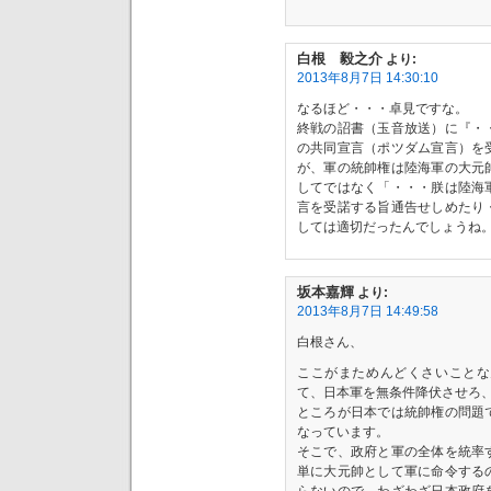
白根 毅之介
より:
2013年8月7日 14:30:10
なるほど・・・卓見ですな。
終戦の詔書（玉音放送）に『・
の共同宣言（ポツダム宣言）を
が、軍の統帥権は陸海軍の大元
してではなく「・・・朕は陸海
言を受諾する旨通告せしめたり
しては適切だったんでしょうね
坂本嘉輝
より:
2013年8月7日 14:49:58
白根さん、
ここがまためんどくさいことな
て、日本軍を無条件降伏させろ
ところが日本では統帥権の問題
なっています。
そこで、政府と軍の全体を統率
単に大元帥として軍に命令する