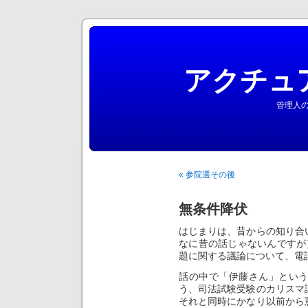
アクチュ
管理人の
« 参院選その後
無条件降伏
はじまりは、昔からの知り合
なに昔の話じゃないんですが
題に関する議論について、電
話の中で「伊藤さん」とい
う、司法試験受験のカリスマ
それと同時にかなり以前から