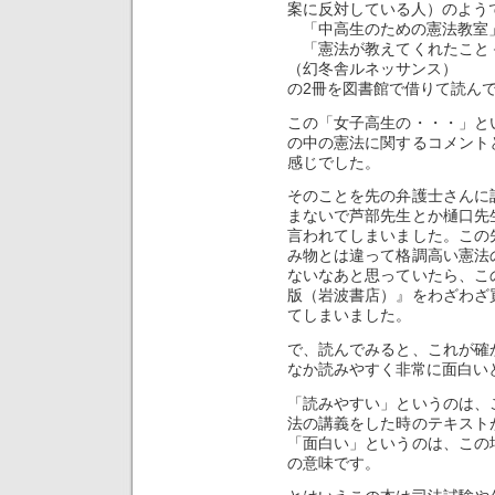
案に反対している人）のよう
「中高生のための憲法教室
「憲法が教えてくれたこと
（幻冬舎ルネッサンス）
の2冊を図書館で借りて読ん
この「女子高生の・・・」と
の中の憲法に関するコメント
感じでした。
そのことを先の弁護士さんに
まないで芦部先生とか樋口先
言われてしまいました。この
み物とは違って格調高い憲法
ないなあと思っていたら、こ
版（岩波書店）』をわざわざ
てしまいました。
で、読んでみると、これが確
なか読みやすく非常に面白い
「読みやすい」というのは、
法の講義をした時のテキスト
「面白い」というのは、この
の意味です。