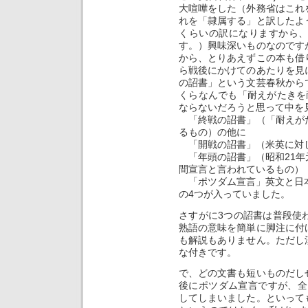
大喧嘩をした（外務省はこれ
れを「隷属する」と訳したよ
くらいの訳になりますから
す。）興味深いものなのです
から、とりあえずこの本も借
ら戦後にかけてのあたりを見
の詔書」という文芸春秋から
くらなんでも「耐えがたきを
ならないだろうと思って中を
「終戦の詔書」（「耐えが
るもの）の他に
「開戦の詔書」（米英に対
「年頭の詔書」（昭和21年
間宣言と言われているもの）
「ポツダム宣言」英文と日
の4つが入っていました。
さすがに3つの詔書は普段使
熟語の意味を簡単に脚注に付
も解説もありません。ただし
な付きです。
で、どの文書も短いものだし
後にポツダム宣言ですが、全
してしまいました。といって