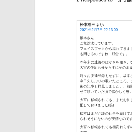
松本浩三
より:
2021年2月7日 22:13:00
坂本さん
ご無沙汰しています。
フェイスブックから流れてきま
も閉じるのですね、残念です。
昨年末に連絡のはがきを頂き、
大宮の住所も分からずにそのま
時々お友達登録もせずに、坂本
今日久しぶりの覗いたところ、
術の記事も拝見しました、、前
せて頂いていた頃で懐かしく思
大宮に移転されても、まだお忙
配しておりました(笑)
松本はまだ介護の仕事を続けて
られそうにないのが実情なので
大宮へ移転されても相変わらず