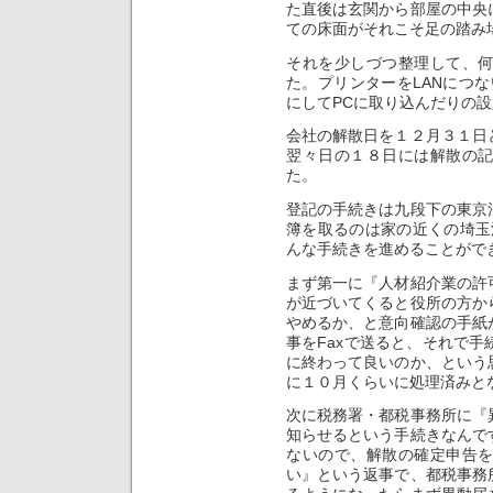
た直後は玄関から部屋の中央
ての床面がそれこそ足の踏み
それを少しづつ整理して、
た。プリンターをLANにつな
にしてPCに取り込んだりの
会社の解散日を１２月３１日
翌々日の１８日には解散の
た。
登記の手続きは九段下の東京
簿を取るのは家の近くの埼玉
んな手続きを進めることがで
まず第一に『人材紹介業の許
が近づいてくると役所の方か
やめるか、と意向確認の手紙
事をFaxで送ると、それで
に終わって良いのか、という
に１０月くらいに処理済みと
次に税務署・都税事務所に『
知らせるという手続きなんで
ないので、解散の確定申告
い』という返事で、都税事務