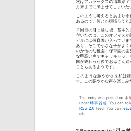
次はアカラックスの清算結了
月末までに済ませてしまいた
このように考えるとあまり余
あるので、何とか頑張ろうと
２回目の引っ越し後、基本的
付いたのは、このオフィスが
ビルには保育園が入っていま
あり、そこで小さな子がよく
のか他の幼稚園・保育園の園
な甲高い声でキャッキャッ、
園が終わった後でお母さん達
こともあるようです。
このような賑やかさを私は
す。この賑やかな声を楽しみ
This entry was posted on 水曜
under
時事雑感
. You can fol
RSS 2.0
feed. You can
leav
site.
2 Responses to “引っ