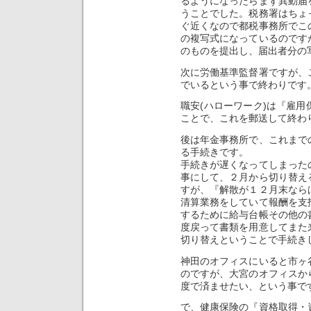
るようになったらまず異動届
うことでした。税務署はちょ
ぐ近くなので都税事務所でこ
の複写式になっているのです
のものを提出し、届出者分の
次に労働基準監督署ですが、
でいるという事で終わりです
職安(ハローワーク)は『雇
ことで、これを郵送して終わ
後は年金事務所で、これまで
る手続きです。
手続きが遅くなってしまった
事にして、２月から切り替え
すが、『解散が１２月末なら
清算業務をしていて報酬を支
するために給与台帳その他の
度戻って書類を用意してまた
切り替えということで手続き
神田のオフィスにいると市ヶ
のですが、大宮のオフィスか
度で済ませたい、という事で
で、健康保険の『資格取得・