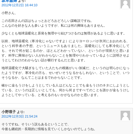
坂本嘉輝
より:
2012年12月2日 16:44:10
小野さん、
この石田さんの話はちょっとおどろおどろしい謀略説ですね。
こんなのを好きな人も多いようですが、私には何の興味もありません。
少なくとも地球温暖化と原発を無理やり結びつけるのは無理があるように思います。
以前、地球温暖化（寒冷化じゃないですよ）によりヨーロッパが氷河におおわれる、
という科学者の予想、というニュースもありました。温暖化にしても寒冷化にして
も、それで何が起こるのか、ほとんどわかっていない、というのが現状だと思いま
す。科学に興味がない人がわからないことを無理やりわかっているように説明させよ
うとしてわけのわからない話が横行するんだと思います。
地球温暖化で大騒ぎをしていた人たちの根拠がいい加減だ、というのは明らかになっ
たようですが、寒冷化の方も、せいぜいそうなるかもしれない、ということで、いつ
そうなるか、なんてことはまるでわからないことです。
確かに金もうけをしようとしている人はどんなことでも金もうけのネタにしようとし
ている、というのは正しいとしても、何から何まですべてのことを誰かが金もうけし
ようとしてやっている、と考えるのもいかがなものかと思います。
小野瑛子
より:
2012年12月3日 21:54:24
そうですね。そういう説もあるということで、
今後も継続的・長期的に情報を見ていくしかないのでしょうね。