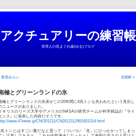
アクチュアリーの練習帳
管理人の気まぐれ緩(ゆる)ブログ
« 新党みらい
北朝鮮 »
南極とグリーンランドの氷
南極とグリーンランドの氷床がこの20年間に4兆トンも失われたという見出し
のニュースがありました。
イギリスのリーズ大学やアメリカのNASAの研究チームが科学雑誌の『サイ
エンス』に発表した内容だそうです。
http://www.47news.jp/CN/201211/CN2012112901001314.html
4兆トンとはすごい量だなと思って（ついつい「兆」にひっかかってしまっ
て）計算してみると、これが全部海水になったとして海面の高さの上昇は１