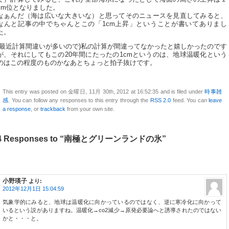
cm位となりました。
なぁんだ（海は広いな大きいな）と思ってそのニュースを見直してみると、
なんと記事の中でちゃんとこの「1cm上昇」ということが書いてありまし
た。
(最近計算間違いが多いので)私の計算が間違ってなかったと嬉しかったのです
が、それにしてもこの20年間にたったの1cmというのは、地球温暖化という
のはこの程度のものかなあとちょっと拍子抜けです。
This entry was posted on 金曜日, 11月 30th, 2012 at 16:52:35 and is filed under
時事雑
感
. You can follow any responses to this entry through the
RSS 2.0
feed. You can
leave
a response
, or
trackback
from your own site.
4 Responses to “南極とグリーンランドの氷”
小野瑛子
より:
2012年12月1日 15:04:59
気象学的にみると、地球は温暖化に向かっているのではなく、逆に寒冷化に向かって
いるという説がありますね。温暖化→co2減少→原発必要論へと誘導されたのではない
かと・・・と。