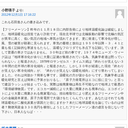
小野瑛子
より:
2012年12月1日 17:16:22
これも石田進さんの書き込みです。
【フリーメーソン】昨年の１１月１８日に内部告発により地球温暖化論は破綻しまし
た。地球温暖化は捏造であり詐欺です。現在北半球では北極振動の影響で北極の気圧
が異常に高く、低い気圧の地域へ寒気が流れてきます。更に発達して寒冷化が増し、
風、雪の被害が顕著に見られます。寒気の蓄積と放出は１９５０年以降－３．４１と
最も低く記録的な寒波をもたらし、温暖なフロリダでも氷点下を記録しています。決
して普通の寒さではありません。３０年ほど前の事です。1９７４年ニューズ・ウィー
ク誌は『地球寒冷化が余りに大量に証拠が集積されている為、気象学者達は黙ってい
られない』と報道された。1978年ロサンゼルス・タイムス紙は『終わりが見えない３
０年間の北半球の寒冷化傾向』と報道された。しかし３０年が経過した現在『終わり
が見えない寒冷化傾向』が、『終わりが見えない温暖化傾向』にすり替わってしまい
ました。それは何故か？簡単な事です。温暖化の方が儲かるからです。気象学者は温
暖化研究と言えば簡単に予算がおりるし、『原子力発電所はエコに役に立つ』と言っ
て建設ラッシュが始まっている。実際は核廃棄物は再生不可能なので地球上で最悪の
『環境破壊物質』です。エコカー減税により大量に廃棄される廃車の山。エコポイン
トにより大量に廃棄される廃家電の山。排出権取引により肥え太るフリーメーソン中
心の金融資本家達。原子力発電所で大儲けをたくらんでいます。あなたはそれでも地
球温暖化が二酸化炭素が原因だと信じますか？未だに地球温暖化を論じているのは何
者？郵便局資金３３０兆円を横領しようとしたフリーメーソン達の虚言を信じないで
下さい。日本人ならば・・・