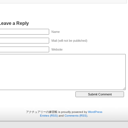
Leave a Reply
Name
Mail (will not be published)
Website
アクチュアリーの練習帳 is proudly powered by
WordPress
Entries (RSS)
and
Comments (RSS)
.