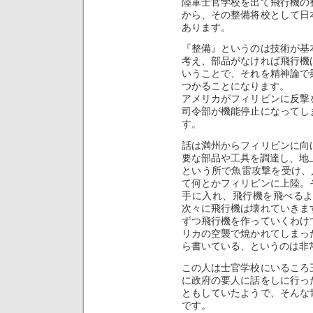
陸軍士官学校を出て飛行機の
から、その整備将校として日
あります。
『整備』というのは技術が基
考え、部品がなければ飛行機
いうことで、それを精神論で
つかることになります。
アメリカがフィリピンに反撃
司令部が機能停止になってし
す。
話は満州からフィリピンに向
要な部品や工具を調達し、地
という所で魚雷攻撃を受け、
て何とかフィリピンに上陸。
手に入れ、飛行機を飛べる
次々に飛行機は壊れていきま
ずつ飛行機を作っていくわけ
リカの空襲で焼かれてしまっ
ら書いている、というのは非
この人は士官学校にいるころ
に政府の要人に話をしに行っ
ともしていたようで、そんな
です。