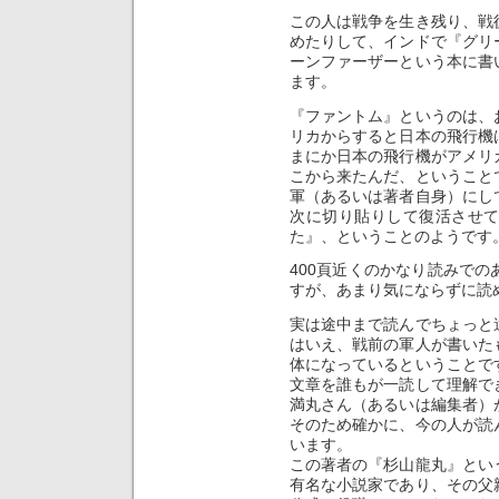
この人は戦争を生き残り、戦
めたりして、インドで『グリ
ーンファーザーという本に書
ます。
『ファントム』というのは、
リカからすると日本の飛行機
まにか日本の飛行機がアメリ
こから来たんだ、ということ
軍（あるいは著者自身）にし
次に切り貼りして復活させ
た』、ということのようです
400頁近くのかなり読みで
すが、あまり気にならずに読
実は途中まで読んでちょっと
はいえ、戦前の軍人が書いた
体になっているということで
文章を誰もが一読して理解で
満丸さん（あるいは編集者）
そのため確かに、今の人が読
います。
この著者の『杉山龍丸』とい
有名な小説家であり、その父