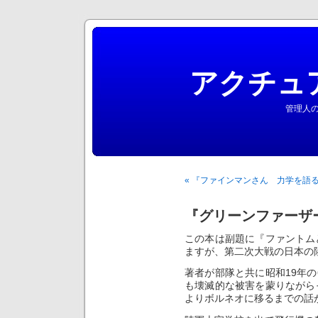
アクチュ
管理人の
« 『ファインマンさん 力学を語
『グリーンファーザ
この本は副題に『ファントム
ますが、第二次大戦の日本の
著者が部隊と共に昭和19年
も壊滅的な被害を蒙りながら
よりボルネオに移るまでの話