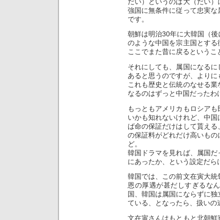
だい）というのは大（だい）
強国に無条件に従って忠実な
です。
朝鮮は明治30年に大韓国（
のような中国を宗主国とする
ここでまた昔に戻るというこ
それにしても、属国になるに
あると思うのですが、よりに
これも歴史と伝統のなせる業
なるのはずっと中国だったわ
もっともアメリカもロシアも
いかも知れないけれど、中国
ば命の保証だけはして貰える
の保証料がどれだけ高いもの
ど。
韓国ドラマを見れば、属国だ
にあったか、という設定だら
韓国では、この前文在寅大統
恩の厚遇が甚だしすぎるな
国、韓国は属国にならずに独
ている、となったら、扱いの
文在寅さんはもともと北朝鮮