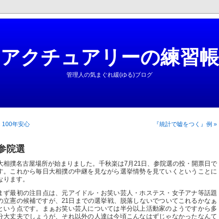
アクチュアリーの練習帳
管理人の気まぐれ緩(ゆる)ブログ
« 100年安心
『統計で嘘をつく』例 »
参院選
大相撲名古屋場所が始まりました。千秋楽は7月21日、参院選の投・開票日で
す。これから毎日大相撲の中継を見ながら選挙情勢を見ていくということに
なります。
まず最初の注目点は、元アイドル・お笑い芸人・ホステス・女子アナ等話題
の立憲の候補ですが、21日までの選挙戦、脱落しないでついてこれるかなぁ
という点です。まぁお笑い芸人については半分以上活動家のようですから多
分大丈夫でしょうが、それ以外の人達は今頃こんなはずじゃなかったなんて