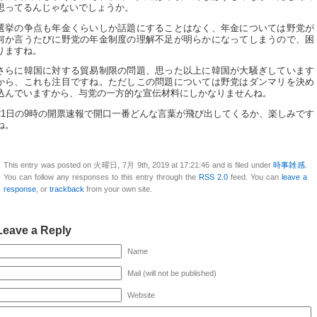
思ってるんじゃないでしょうか。
選挙の争点も年金くらいしか話題にすることはなく、年金については野党が
何か言うたびに野党の年金制度の理解不足が明らかになってしまうので、困
りますね。
さらに韓国に対する貿易制限の問題、思った以上に韓国が大騒ぎしています
から、これも注目ですね。ただしこの問題については野党はダンマリを決め
込んでいますから、与党の一方的な宣伝材料にしかなりませんね。
21日の9時の開票速報で開口一番どんな言葉が飛び出してくるか、楽しみです
ね。
This entry was posted on 火曜日, 7月 9th, 2019 at 17:21:46 and is filed under
時事雑感
.
You can follow any responses to this entry through the
RSS 2.0
feed. You can
leave a
response
, or
trackback
from your own site.
Leave a Reply
Name
Mail (will not be published)
Website