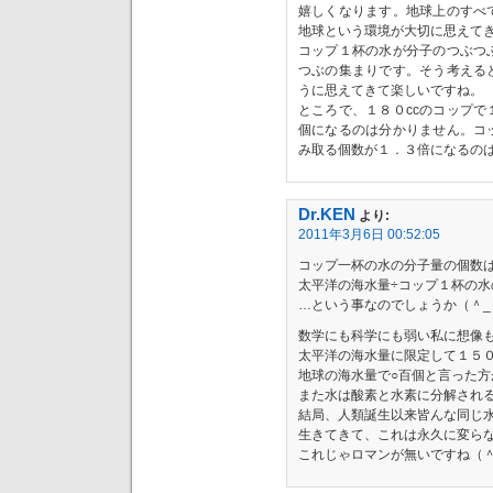
嬉しくなります。地球上のすべ
地球という環境が大切に思えて
コップ１杯の水が分子のつぶつ
つぶの集まりです。そう考える
うに思えてきて楽しいですね。
ところで、１８０ccのコップ
個になるのは分かりません。コ
み取る個数が１．３倍になるの
Dr.KEN
より:
2011年3月6日 00:52:05
コップ一杯の水の分子量の個数
太平洋の海水量÷コップ１杯の水
…という事なのでしょうか（＾_
数学にも科学にも弱い私に想像
太平洋の海水量に限定して１５
地球の海水量で○百個と言った
また水は酸素と水素に分解され
結局、人類誕生以来皆んな同じ
生きてきて、これは永久に変ら
これじゃロマンが無いですね（＾