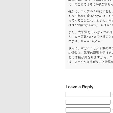
ね。そこまでは考えが及びませ
確かに、コップを２杯にすると
もう１杯から戻る分があり、も
ってくることになりますね。同
はＮ×Ｎ倍になるので、ＸはＡ×
また、太平洋あるいは７つの海
と、Ｗ＝定数×Ｗ×Ｗであるこ
つまり、Ｘ＝Ａ×Ａ／Ｗ。
さらに、Ｗはｃｃと分子数の単
の係数は、気圧の影響を受ける
とは体積が異なりますから、コ
後、よーくかき混ぜないと計算
Leave a Reply