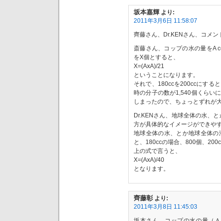
坂本嘉輝
より:
2011年3月6日 11:58:07
齊藤さん、Dr.KENさん、コメ
斎藤さん、コップの水の量をA 
をX個とすると、
X=(AxA)/21
ということになります。
それで、180ccを200ccにする
時の分子の数が1,540個くらい
しまったので、ちょっとずれが
Dr.KENさん、地球全体の水
方が具体的なイメージができや
地球全体の水、とか地球全体の
と、180ccの場合、800個、20
上の式で言うと、
X=(AxA)/40
となります。
齊藤彰
より:
2011年3月8日 11:45:03
坂本さん、コップの水の量（Ａ