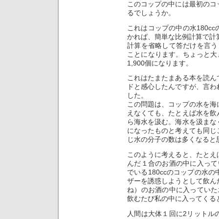
このコップの中には最初のコ
るでしょうか。
これはコップの中の水180c
かれば、簡単な比例計算で計
計算を省略して答だけを言うと
ことになります。ちょっと大き
1,900個になります。
これはたまたまある本を読ん
ドと感心したんですが、言わ
した。
この問題は、コップの水を海
えなくても、たとえば水を飲
ら海水を汲む。海水を汲まな
になったものと考えても同じ
じ水の分子の数は多くなると
このように考えると、たとえ
んだ１合のお酒の中に入ってい
でいる180ccのコップの水
ザーを誘惑しようとして飲ん
ね）のお酒の中に入っていた水
飲むたび私の中に入ってくる
人間は大体１回に2リットル