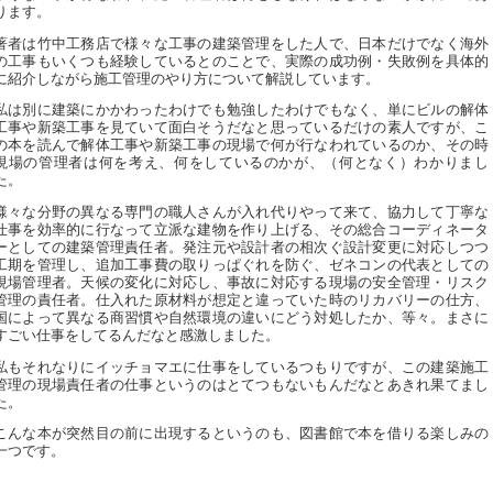
ります。
著者は竹中工務店で様々な工事の建築管理をした人で、日本だけでなく海外
の工事もいくつも経験しているとのことで、実際の成功例・失敗例を具体的
に紹介しながら施工管理のやり方について解説しています。
私は別に建築にかかわったわけでも勉強したわけでもなく、単にビルの解体
工事や新築工事を見ていて面白そうだなと思っているだけの素人ですが、こ
の本を読んで解体工事や新築工事の現場で何が行なわれているのか、その時
現場の管理者は何を考え、何をしているのかが、（何となく）わかりまし
た。
様々な分野の異なる専門の職人さんが入れ代りやって来て、協力して丁寧な
仕事を効率的に行なって立派な建物を作り上げる、その総合コーディネータ
ーとしての建築管理責任者。発注元や設計者の相次ぐ設計変更に対応しつつ
工期を管理し、追加工事費の取りっぱぐれを防ぐ、ゼネコンの代表としての
現場管理者。天候の変化に対応し、事故に対応する現場の安全管理・リスク
管理の責任者。仕入れた原材料が想定と違っていた時のリカバリーの仕方、
国によって異なる商習慣や自然環境の違いにどう対処したか、等々。まさに
すごい仕事をしてるんだなと感激しました。
私もそれなりにイッチョマエに仕事をしているつもりですが、この建築施工
管理の現場責任者の仕事というのはとてつもないもんだなとあきれ果てまし
た。
こんな本が突然目の前に出現するというのも、図書館で本を借りる楽しみの
一つです。