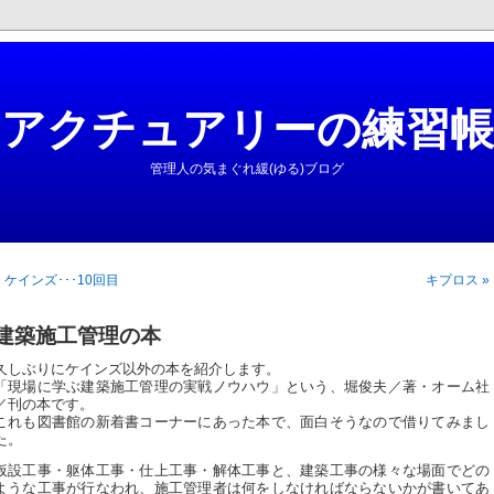
アクチュアリーの練習帳
管理人の気まぐれ緩(ゆる)ブログ
« ケインズ･･･10回目
キプロス »
建築施工管理の本
久しぶりにケインズ以外の本を紹介します。
「現場に学ぶ建築施工管理の実戦ノウハウ」という、堀俊夫／著・オーム社
／刊の本です。
これも図書館の新着書コーナーにあった本で、面白そうなので借りてみまし
た。
仮設工事・躯体工事・仕上工事・解体工事と、建築工事の様々な場面でどの
ような工事が行なわれ、施工管理者は何をしなければならないかが書いてあ