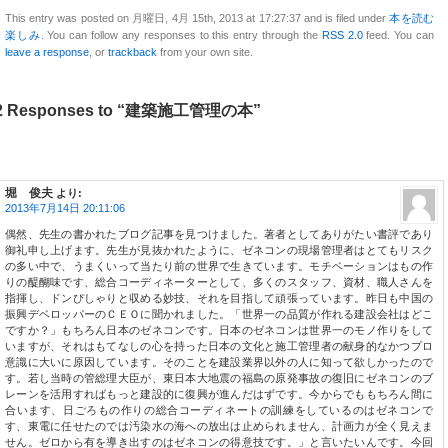
This entry was posted on 月曜日, 4月 15th, 2013 at 17:27:37 and is filed under
本を読む
楽しみ
. You can follow any responses to this entry through the
RSS 2.0
feed. You can
leave a response
, or
trackback
from your own site.
2 Responses to “建築施工管理の本”
堀 俊夫
より:
2013年7月14日 20:11:06
偶然、先生の書かれたブログ記事を見つけました。著者としてありがたい書評であり
御礼申し上げます。先生が見抜かれたように、ゼネコンの現場管理者はとてもリスク
の多い中で、うまくいって当たり前の世界で生きています。モチベーションはもの作
りの醍醐味です、総合コーディネーターとして、多くのスタッフ、資材、職人さんを
指揮し、ドンぴしゃりと収める妙技、それを目指して頑張っています。昨日も中国の
振興デベロッパーのＣＥＯに聞かれました。「世界一の品質が作れる建設会社はどこ
ですか？」もちろん日本のゼネコンです。日本のゼネコンは世界一のモノ作りをして
いますが、それはもてなしの心を持った日本の文化と施工管理者の献身的なかつプロ
意識に大いに原因しています。そのことを建設業界以外の人に知って欲しかったので
す。若し当時の管総理大臣が、東日本大地震の福島の原発事故の復旧にゼネコンのブ
レーンを活用すればもっと建設的に復興が進んだはずです。今からでももちろん間に
合います、日ごろもの作りの総合コーディネートの訓練をしているのはゼネコンで
す、東電に任せたのでは汚染水の海への放出は止められません、計画力が全く見えま
せん。ゼロから有を導き出すのはゼネコンの得意技です。」と言いたいんです。今回