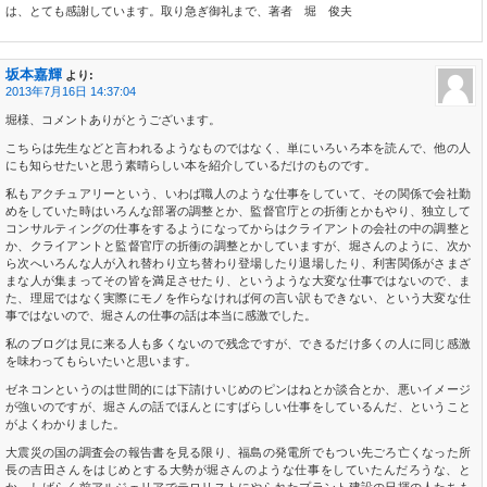
は、とても感謝しています。取り急ぎ御礼まで、著者 堀 俊夫
坂本嘉輝
より:
2013年7月16日 14:37:04
堀様、コメントありがとうございます。
こちらは先生などと言われるようなものではなく、単にいろいろ本を読んで、他の人
にも知らせたいと思う素晴らしい本を紹介しているだけのものです。
私もアクチュアリーという、いわば職人のような仕事をしていて、その関係で会社勤
めをしていた時はいろんな部署の調整とか、監督官庁との折衝とかもやり、独立して
コンサルティングの仕事をするようになってからはクライアントの会社の中の調整と
か、クライアントと監督官庁の折衝の調整とかしていますが、堀さんのように、次か
ら次へいろんな人が入れ替わり立ち替わり登場したり退場したり、利害関係がさまざ
まな人が集まってその皆を満足させたり、というような大変な仕事ではないので、ま
た、理屈ではなく実際にモノを作らなければ何の言い訳もできない、という大変な仕
事ではないので、堀さんの仕事の話は本当に感激でした。
私のブログは見に来る人も多くないので残念ですが、できるだけ多くの人に同じ感激
を味わってもらいたいと思います。
ゼネコンというのは世間的には下請けいじめのピンはねとか談合とか、悪いイメージ
が強いのですが、堀さんの話でほんとにすばらしい仕事をしているんだ、ということ
がよくわかりました。
大震災の国の調査会の報告書を見る限り、福島の発電所でもつい先ごろ亡くなった所
長の吉田さんをはじめとする大勢が堀さんのような仕事をしていたんだろうな、と