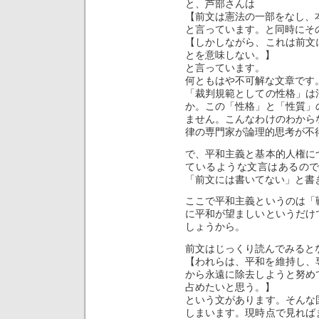
と、芦部さんは
【前文は憲法の一部をなし、
と言っています。と同時にそ
【しかしながら、これは前文
とを意味しない。】
と言っています。
何ともはや不可解な文章です
「裁判規範としての性格」は
か。この「性格」と「性質」
ません。こんなわけのわから
律の専門家が論理的思考が不
で、平和主義と基本的人権に
ているような文言はあるの
「前文には書いてない」と書
ここで平和主義というのは「
に平和が望ましいというだけ
しょうから。
前文はじっくり読んでみると
【われらは、平和を維持し、専
から永遠に除去しようと努め
占めたいと思う。】
という文があります。そんな
しまいます。現時点で見れば