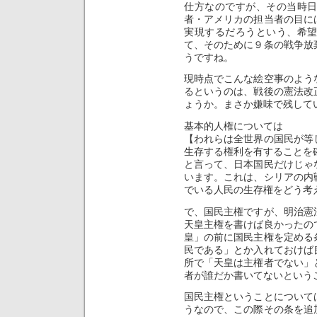
仕方なのですが、その当時
者・アメリカの担当者の目に
実現するだろうという、希
て、そのために９条の戦争放
うですね。
現時点でこんな絵空事のよう
るというのは、戦後の憲法改
ょうか。まさか嫌味で残して
基本的人権については
【われらは全世界の国民が等
生存する権利を有することを
と言って、日本国民だけじゃ
います。これは、シリアの内
でいる人民の生存権をどう考
で、国民主権ですが、明治憲
天皇主権を書けば良かったの
皇」の前に国民主権を定める
民である」とか入れておけば
所で「天皇は主権者でない」
者が誰だか書いてないという
国民主権ということについて
うなので、この際その条を追