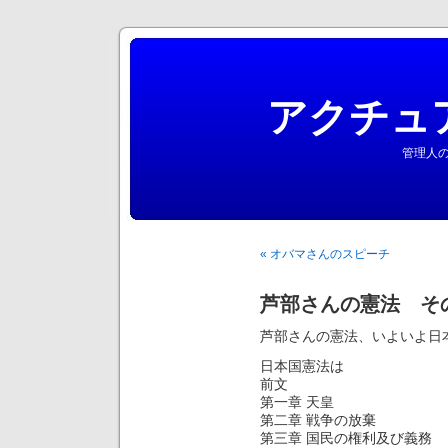
アクチュ
管理人の
« オバマさんのスピーチ
芦部さんの憲法 そ
芦部さんの憲法、いよいよ日
日本国憲法は
前文
第一章 天皇
第二章 戦争の放棄
第三章 国民の権利及び義務