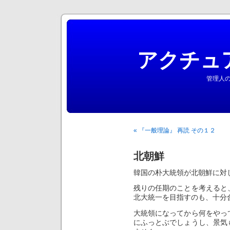
アクチュ
管理人の
« 『一般理論』 再読 その１２
北朝鮮
韓国の朴大統領が北朝鮮に対
残りの任期のことを考えると
北大統一を目指すのも、十分
大統領になってから何をやっ
にふっとぶでしょうし、景気