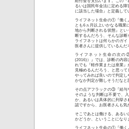
給付金を支払います。この『
るいは国民年金法に定める障
に該当した場合』と定義して
ライフネット生命の①『働く
とも6ヵ月以上いかなる職業
地から判断される状態』とい
断するんだろう、そんな診断
ライフネットは何らかのガイ
医者さんに提供しているんだ
ライフネット生命の次の
(2016)）』では、診断の
れでも『軽作業または座業』
見極めるんだろう、と思って
やってみれば良いので判定し
かなか判定が難しそうだなと
その点アフラックの③『給与
そのような判断は不要で、
か、あるいは具体的に列挙さ
認ですから、お医者さんも気
そこであとは働ける、あるい
かどうか、ということになり
ライフネット生命の①『働く