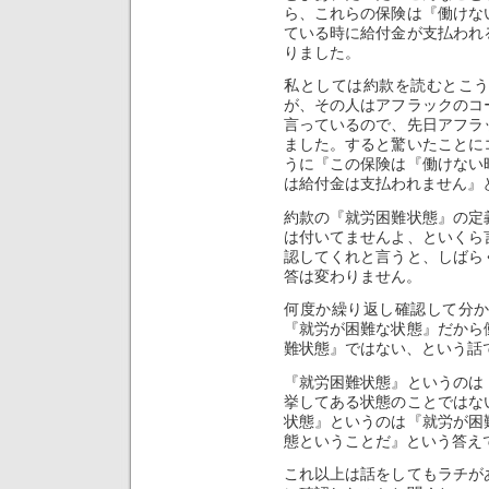
ら、これらの保険は『働けな
ている時に給付金が支払われ
りました。
私としては約款を読むとこ
が、その人はアフラックのコ
言っているので、先日アフラ
ました。すると驚いたことに
うに『この保険は『働けない
は給付金は支払われません』
約款の『就労困難状態』の定
は付いてませんよ、といくら
認してくれと言うと、しばら
答は変わりません。
何度か繰り返し確認して分
『就労が困難な状態』だから
難状態』ではない、という話
『就労困難状態』というのは
挙してある状態のことではな
状態』というのは『就労が困
態ということだ』という答え
これ以上は話をしてもラチが