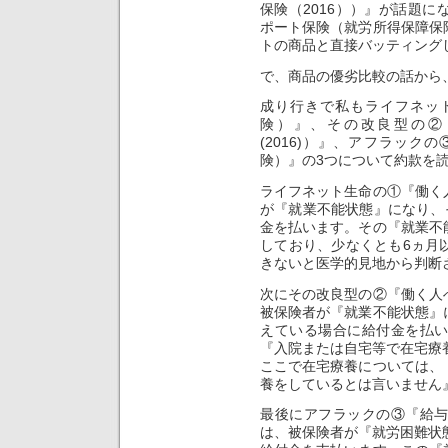
保険（2016））』が話題
ポート保険（就労所得保障保
トの商品と直接バッティング
で、商品の優劣比較の話から
成り行きで私もライフネッ
険）』、その改良型の②
(2016)）』、アフラッ
険）』の3つについて約款を
ライフネット生命の①『働く
が『就業不能状態』になり、
金を払います。その『就業不
しており、少なくとも6ヵ月
きないと医学的見地から判断
次にその改良型の②『働く人へ
被保険者が『就業不能状態』
えている場合に給付金を払
『入院または自宅等で在宅療
ここで在宅療養については、
養をしているとは言いません
最後にアフラックの③『給
は、被保険者が『就労困難状