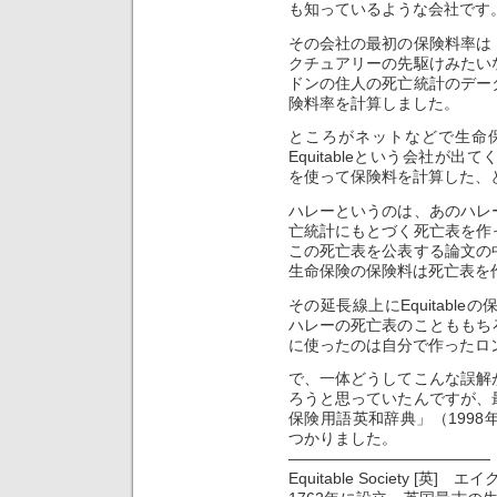
も知っているような会社です
その会社の最初の保険料率は
クチュアリーの先駆けみたい
ドンの住人の死亡統計のデー
険料率を計算しました。
ところがネットなどで生命
Equitableという会社が
を使って保険料を計算した、
ハレーというのは、あのハレ
亡統計にもとづく死亡表を作
この死亡表を公表する論文の
生命保険の保険料は死亡表を
その延長線上にEquitabl
ハレーの死亡表のことももち
に使ったのは自分で作ったロ
で、一体どうしてこんな誤解
ろうと思っていたんですが、
保険用語英和辞典」（199
つかりました。
—————————————
Equitable Society [