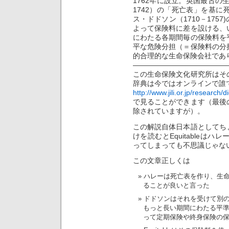
1762年に設立。英国最古の
1742）の「死亡表」を基
ス・ドドソン（1710－175
よって保険料に差を設ける、
にわたる各期間毎の保険料を
平な危険分担（＝保険料の分
的合理的な生命保険会社であ
—————————————
この生命保険文化研究所はそ
辞典は今ではオンラインで誰
http://www.jili.or.jp/research/
で見ることができます（最後
除されていますが）。
この解説自体日本語としてち
けを読むとEquitableは
ってしまっても不思議じゃな
この文章正しくは
ハレーは死亡表を作り、生
ることが良いと言った
ドドソンはそれを受けて別
もっと長い期間にわたる平
って定期保険や終身保険の