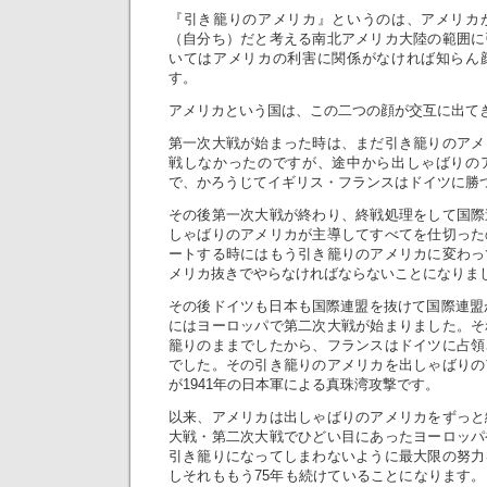
『引き籠りのアメリカ』というのは、アメリカ
（自分ち）だと考える南北アメリカ大陸の範囲に
いてはアメリカの利害に関係がなければ知らん
す。
アメリカという国は、この二つの顔が交互に出て
第一次大戦が始まった時は、まだ引き籠りのアメ
戦しなかったのですが、途中から出しゃばりの
で、かろうじてイギリス・フランスはドイツに勝
その後第一次大戦が終わり、終戦処理をして国際
しゃばりのアメリカが主導してすべてを仕切った
ートする時にはもう引き籠りのアメリカに変わっ
メリカ抜きでやらなければならないことになりま
その後ドイツも日本も国際連盟を抜けて国際連盟が
にはヨーロッパで第二次大戦が始まりました。そ
籠りのままでしたから、フランスはドイツに占領
でした。その引き籠りのアメリカを出しゃばりの
が1941年の日本軍による真珠湾攻撃です。
以来、アメリカは出しゃばりのアメリカをずっと
大戦・第二次大戦でひどい目にあったヨーロッパ
引き籠りになってしまわないように最大限の努力
しそれももう75年も続けていることになります