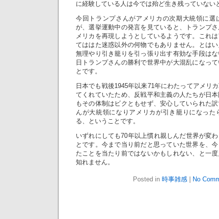
に経験している人は今では殆ど生き残っていない
今回トランプさんがアメリカの次期大統領に選
が、選挙運動中の発言を見ていると、トランプさ
メリカを再現しようとしているようです。これは
てははた迷惑以外の何物でもありません。とはい
無理やり引き籠りを引っ張り出す有効な手段はな
日トランプさんの勝利で世界中が大混乱になって
とです。
日本でも戦後1945年以来71年にわたってアメリ
てくれていたため、反戦平和主義の人たちが日本
もその体制はビクともせず、安心していられた訳
んが大統領になりアメリカが引き籠りになった
る、ということです。
いずれにしても70年以上慣れ親しんだ世界が変
とです。今まで当り前だと思っていた世界を、今
たことを当たり前ではないかもしれない、と一度
知れません。
Posted in
時事雑感
|
No Comm