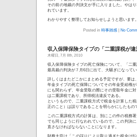
その前の地裁の判決文が手に入りました。やはり
れています。
わかりやすく整理してお知らせしようと思います
Posted in
時事雑感
|
No Comm
収入保障保険タイプの「二重課税が違
木曜日, 7月 8th, 2010
収入保障保険タイプの死亡保険について、「二重
最高裁の判決が７月6日に出て、大騒ぎになって
詳しくはまたどこかにまとめる予定ですが、要は
年金タイプの死亡保障についてその年金受給権が
にも関わらず、年金受取の際にその受取年金に対
は二重課税であり、所得税法違反である。
というもので、二重課税方式で税金を計算した税
正のこと）は誤りであることを明らかにしたもの
この二重課税方式の計算は、別にこの件の税務署
でも同じように行なわれているので、この判決に
直さなければならないことになります。
財務大臣は「この誤りにより取り過ぎた税金は払