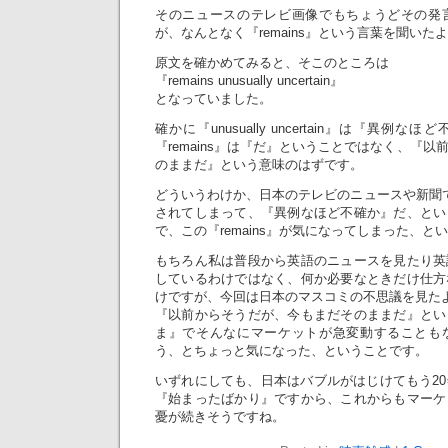
そのニュースのテレビ画像でもちょうどその発
が、なんとなく『remains』という言葉を聞い
原文を確かめてみると、そこのところは
『remains unusually uncertain』
となっていました。
確かに『unusually uncertain』は『異
『remains』は『だ』ということではなく、『
のままだ』という意味のはずです。
どういうわけか、日本のテレビのニュースや新聞では
されてしまって、『異例なほど不確か』だ、とい
で、この『remains』が気になってしまった、と
もちろん私は普段から英語のニュースを見たり英
しているわけではなく、何か必要なときだけ仕方
けですが、今回は日本のマスコミの不思議を見た
『以前からそうだが、今もまだそのままだ』とい
ま』でそんなにマーケットが急変動することも
う、とちょっと気になった、ということです。
いずれにしても、日本はバブルがはじけてもう2
『始まったばかり』ですから、これからもマーケ
憂が続きそうですね。