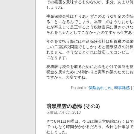
での範囲を意味するものなのか、多分、あまり何
しょうね。
生命保険会社はとりあえずこのような年金の支払
ることになるんでしょう。本来このようなおかし
社が率先して是正するよう税務当局に働きかけな
それをちゃんとしてこなかったのですから仕方あ
年金を支払う際には生命保険会社は所得税の源泉
この二重課税問題でもしかすると源泉徴収の計算
れません。そうなるとそれに対応してコンピュー
になります。
税務署は税金を取るためにお金をかけて体制を整
税金を戻すために体制作りと実際作業のためにお
ですから、大変ですね。
Posted in
保険あれこれ
,
時事雑感
|
暗黒星雲の恐怖 (その3)
火曜日, 7月 6th, 2010
さて6月1日月曜日。今日は順天堂病院に行く日
てつもなく時間がかかるだろう、今日も仕事はで
社しました。