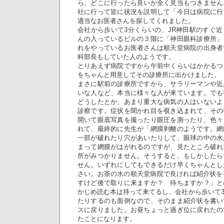
ら、どこに行ったら良いか全く見当もつきません
社に行って皆に状況を説明して「今日は病院に行
適当なお医者さんを探してくれました。
会社から歩いて3分くらいの、JR神田駅のすぐ
んの入っているビルの３階に「神田眼科診療所」
れをやっているお医者さんは順天堂病院の出身者
科部長もしていた人のようです。
とりあえず病院ですから午前中くらいはかかるつ
をちゃんと用意してその診療所に出かけました。
まさに駅前の診療所ですから、サラリーマンや近
いな人など、本当に様々な人が来ています。でも
どうしたとか、あまり重大な病気の人はいないよ
診察です。症状を聞かれ目を覗き込まれて、その
開いて眼底写真を撮ったり眼圧を測ったり、色々
れて、最終的に先生が「網膜剥離のようです。網
一部が破れたり穴があいたりして、眼球の中の水
まって網膜がはがれるのですが、見たところ破れ
所がみつかりません。そうすると、もしかしたら
せん。いずれにしてもできるだけ早くちゃんとし
さい。お茶の水の順天堂病院で良ければ紹介状を
すけど後で取りに来ますか？ 待ちますか？」と
かじめ読む本は持って来てるし、会社から歩いて
たりするのも面倒なので、そのまま紹介状を書い
スに戻りました。お昼ちょっと過ぎ位に戻れたの
たことになります。