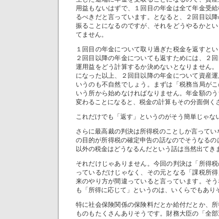
用益もないはずで、１回目の年金は全て年金受給
るべきだと言っています。となると、２回目以降
振ることになるのですが、それをどうやるかとい
てません。
１回目の年金について取り過ぎた税金を返すとい
２回目以降の年金についても返すためには、２回
運用益をどう計算するか決めないとなりません。
になった以上、２回目以降の年金について資産運
いうのも不自然でしょう。まずは「税務当局がこ
いう所から始めなければなりません。年金額のう
変わることになると、税金の計算もその分面倒く
これだけでも「返す」というのがそう簡単じゃな
さらに最高裁の判決は所得税のことしか言ってい
の目的が所得税の確定申告の話なのでそうなるの
以外の税金はどうなるんだという話は当然出てき
それだけじゃありません。今回の判決は「所得税
っているだけじゃなく、その元となる「課税所得
来のやり方が間違っていると言っています。そう
も「所得に応じて」というのは、いくらでもあり
特に社会保険関係の保険料だとか給付だとか、所
ものもたくさんありそうです。財務大臣の「全部