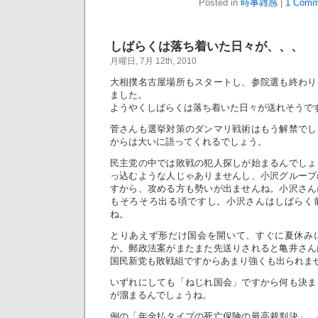
Posted in
時事雑感
|
1 Comm
しばらくは落ち着いた日々が、、、
月曜日, 7月 12th, 2010
大相撲名古屋場所もスタートし、参院選も終わり
ました。
ようやくしばらくは落ち着いた日々が送れそうで
菅さんも選挙対策のダンマリ戦術はもう解禁でし
からは大いに語ってくれるでしょう。
民主党の中では敗戦の犯人探しが始まるんでしょ
っ込むような人じゃありませんし、小沢グループ
すから、攻める方も勢いが出ませんね。小沢さん
もそろそろ出る頃ですし。小沢さんはしばらく
ね。
とりあえず形だけ国会を開いて、すぐに夏休み
か。郵政法案がまたまた先送りされると亀井さん
国民新党も敗戦組ですからあまり強くも出られま
いずれにしても「ねじれ国会」ですから何も決ま
が溜まるんでしょうね。
例の「年金払タイプの死亡保険の最高裁判決」、