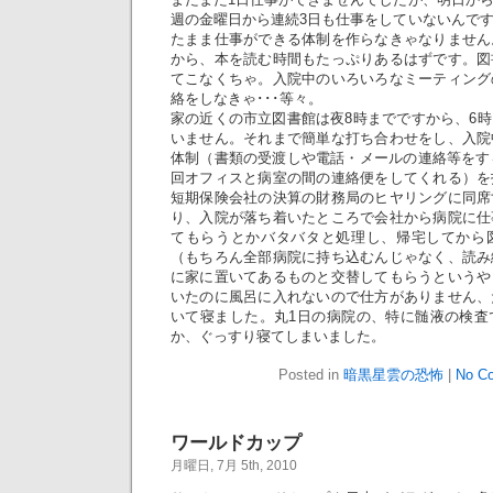
週の金曜日から連続3日も仕事をしていないんで
たまま仕事ができる体制を作らなきゃなりません
から、本を読む時間もたっぷりあるはずです。図
てこなくちゃ。入院中のいろいろなミーティング
絡をしなきゃ･･･等々。
家の近くの市立図書館は夜8時までですから、6
いません。それまで簡単な打ち合わせをし、入院
体制（書類の受渡しや電話・メールの連絡等をす
回オフィスと病室の間の連絡便をしてくれる）を
短期保険会社の決算の財務局のヒヤリングに同席
り、入院が落ち着いたところで会社から病院に仕
てもらうとかバタバタと処理し、帰宅してから
（もちろん全部病院に持ち込むんじゃなく、読み
に家に置いてあるものと交替してもらうというや
いたのに風呂に入れないので仕方がありません、
いて寝ました。丸1日の病院の、特に髄液の検査
か、ぐっすり寝てしまいました。
Posted in
暗黒星雲の恐怖
|
No C
ワールドカップ
月曜日, 7月 5th, 2010