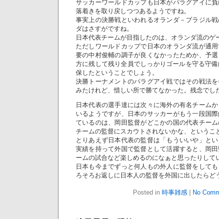
サッカーワールドカップも日本がパラグアイに負
落着きを取り戻しつつあるようですね。
事実上の決勝戦といわれるオランダ－ブラジル戦
ダはさすがですね。
日本代表チームが目指したのは、オランダ流のゲ
ただしワールドカップで日本のオランダ流が通用
要の中村俊輔の調子が良くなかったためか、予選
方に残して残り全員でしっかりゴールを守る守備
保したということでしょう。
決勝トーナメントのパラグアイ戦ではその戦法を
みたけれど、惜しい所で勝てなかった。残念でし
日本代表の選手達には次々に海外の有名チームか
いるようですが、日本のサッカーがもう一段国際
ているのは、岡田監督がどこかの国の代表チーム
チームの監督にスカウトされないかな、というこ
とりあえず日本代表の監督は「もういいや」とい
実績を持って外国で監督として活躍すると、岡田
ームの試合など楽しめるのになぁと思ったりして
日本も今までずっと何人もの外人に監督をしても
ろそろお返しに日本人の監督を外国に出したらど
Posted in
時事雑感
|
No Comm