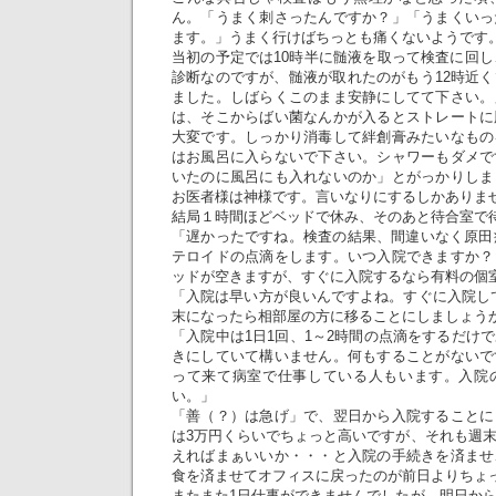
ん。「うまく刺さったんですか？」「うまくいっ
ます。」うまく行けばちっとも痛くないようです
当初の予定では10時半に髄液を取って検査に回し
診断なのですが、髄液が取れたのがもう12時近
ました。しばらくこのまま安静にしてて下さい。
は、そこからばい菌なんかが入るとストレートに
大変です。しっかり消毒して絆創膏みたいなもの
はお風呂に入らないで下さい。シャワーもダメで
いたのに風呂にも入れないのか」とがっかりしま
お医者様は神様です。言いなりにするしかありま
結局１時間ほどベッドで休み、そのあと待合室で
「遅かったですね。検査の結果、間違いなく原田
テロイドの点滴をします。いつ入院できますか？
ッドが空きますが、すぐに入院するなら有料の個
「入院は早い方が良いんですよね。すぐに入院して
末になったら相部屋の方に移ることにしましょう
「入院中は1日1回、1～2時間の点滴をするだけ
きにしていて構いません。何もすることがないで
って来て病室で仕事している人もいます。入院
い。」
「善（？）は急げ」で、翌日から入院することに
は3万円くらいでちょっと高いですが、それも週
えればまぁいいか・・・と入院の手続きを済ませ
食を済ませてオフィスに戻ったのが前日よりちょ
またまた1日仕事ができませんでしたが、明日か