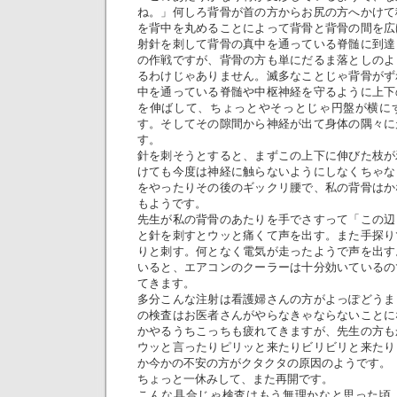
ね。」何しろ背骨が首の方からお尻の方へかけて
を背中を丸めることによって背骨と背骨の間を広
射針を刺して背骨の真中を通っている脊髄に到達
の作戦ですが、背骨の方も単にだるま落としのよ
るわけじゃありません。滅多なことじゃ背骨がず
中を通っている脊髄や中枢神経を守るように上下
を伸ばして、ちょっとやそっとじゃ円盤が横に
す。そしてその隙間から神経が出て身体の隅々に
す。
針を刺そうとすると、まずこの上下に伸びた枝が
けても今度は神経に触らないようにしなくちゃな
をやったりその後のギックリ腰で、私の背骨はか
もようです。
先生が私の背骨のあたりを手でさすって「この辺
と針を刺すとウッと痛くて声を出す。また手探り
りと刺す。何となく電気が走ったようで声を出す
いると、エアコンのクーラーは十分効いているの
てきます。
多分こんな注射は看護婦さんの方がよっぽどうま
の検査はお医者さんがやらなきゃならないことに
かやるうちこっちも疲れてきますが、先生の方も
ウッと言ったりピリッと来たりビリビリと来たり
か今かの不安の方がクタクタの原因のようです。
ちょっと一休みして、また再開です。
こんな具合じゃ検査はもう無理かなと思った頃