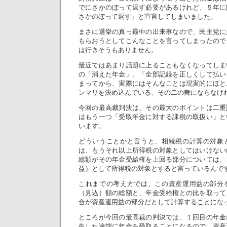
でにさかのぼって返す必要があるけれど、５年に
さかのぼって返す」と宣言してしまいました。
まさに選挙の真っ最中の出来事なので、民主党に
もらおうとしてこんなことを言ってしまったので
は行きそうもありません。
最近ではあまり話題に上ることもなくなってしま
の「消えた年金」。「全部記録を正しくして払い
まってから、実際にはそんなことは現実的にほと
ンマリを決め込んでいる、その二の舞にならなけ
今回の最高裁判決は、その最大のポイントは二重
はもう一つ「受取年金に対する課税の取扱い」と
います。
どういうことかと言うと、相続税の計算の対象
は、もうそれ以上所得税の対象としてはいけない
総額がその年金受給権を上回る部分については、
益）として所得税の対象とすると言っているんで
これまでの考え方では、この資産運用益の部分
（見込）額の総額と、年金受給権との比を取って
合が資産運用益の部分だとして計算することにな
ところが今回の最高裁の判決では、１回目の年金
生した途端に年金を受取ることになるので、資産