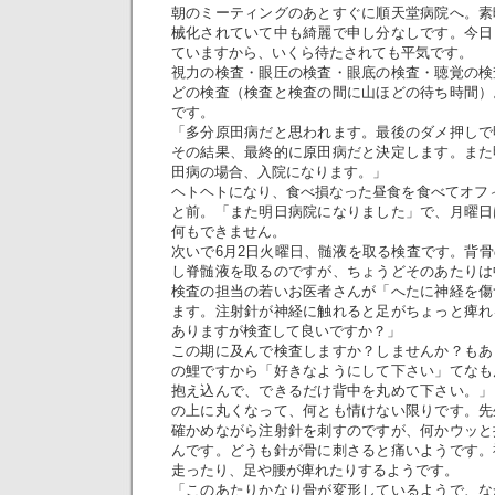
朝のミーティングのあとすぐに順天堂病院へ。素
械化されていて中も綺麗で申し分なしです。今日
ていますから、いくら待たされても平気です。
視力の検査・眼圧の検査・眼底の検査・聴覚の検
どの検査（検査と検査の間に山ほどの待ち時間）
です。
「多分原田病だと思われます。最後のダメ押しで
その結果、最終的に原田病だと決定します。また
田病の場合、入院になります。」
ヘトヘトになり、食べ損なった昼食を食べてオフ
と前。「また明日病院になりました」で、月曜日
何もできません。
次いで6月2日火曜日、髄液を取る検査です。背
し脊髄液を取るのですが、ちょうどそのあたりは
検査の担当の若いお医者さんが「へたに神経を傷
ます。注射針が神経に触れると足がちょっと痺れ
ありますが検査して良いですか？」
この期に及んで検査しますか？しませんか？もあ
の鯉ですから「好きなようにして下さい」てなも
抱え込んで、できるだけ背中を丸めて下さい。」
の上に丸くなって、何とも情けない限りです。先
確かめながら注射針を刺すのですが、何かウッと
んです。どうも針が骨に刺さると痛いようです。
走ったり、足や腰が痺れたりするようです。
「このあたりかなり骨が変形しているようで、な