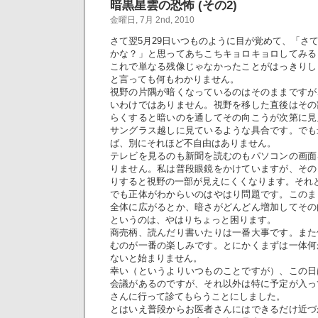
暗黒星雲の恐怖 (その2)
金曜日, 7月 2nd, 2010
さて翌5月29日いつものように目が覚めて、「さ
かな？」と思ってあちこちキョロキョロしてみる
これで単なる残像じゃなかったことがはっきりし
と言っても何もわかりません。
視野の片隅が暗くなっているのはそのままですが
いわけではありません。視野を移した直後はその
らくすると暗いのを通してその向こうが次第に見
サングラス越しに見ているような具合です。でも
ば、別にそれほど不自由はありません。
テレビを見るのも新聞を読むのもパソコンの画面
りません。私は普段眼鏡をかけていますが、その
りすると視野の一部が見えにくくなります。それ
でも正体がわからいのはやはり問題です。このま
全体に広がるとか、暗さがどんどん増加してその
というのは、やはりちょっと困ります。
商売柄、読んだり書いたりは一番大事です。また
むのが一番の楽しみです。とにかくまずは一体何
ないと始まりません。
幸い（というよりいつものことですが）、この日
会議があるのですが、それ以外は特に予定が入っ
さんに行って診てもらうことにしました。
とはいえ普段からお医者さんにはできるだけ近づ