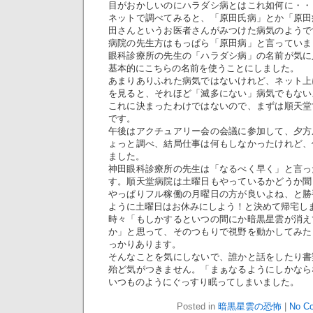
目がおかしいのにハラダシ病とはこれ如何に・・
ネットで調べてみると、「原田氏病」とか「原田
田さんというお医者さんがみつけた病気のようで
病院の先生方はもっぱら「原田病」と言っていま
眼科診療所の先生の「ハラダシ病」の名前が気に
基本的にこちらの名前を使うことにしました。
あまりありふれた病気ではないけれど、ネット上
を見ると、それほど「滅多にない」病気でもない
これに決まったわけではないので、まずは順天堂
です。
午後はアクチュアリー会の会議に参加して、夕方
ょっと調べ、結局仕事は何もしなかったけれど、
ました。
神田眼科診療所の先生は「なるべく早く」と言っ
す。順天堂病院は土曜日もやっているかどうか聞
やっぱりフル稼働の月曜日の方が良いよね、と勝
ように土曜日はお休みにしよう！と決めて帰宅し
時々「もしかするといつの間にか暗黒星雲が消え
か」と思って、そのつもりで視野を動かしてみた
っかりあります。
そんなことを気にしないで、誰かと話をしたり書
殆ど気がつきません。「まぁなるようにしかなら
いつものようにぐっすり眠ってしまいました。
Posted in
暗黒星雲の恐怖
|
No C