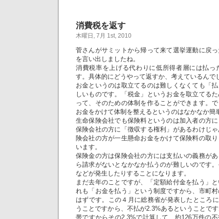
消費税を返す
木曜日, 7月 1st, 2010
菅さんがサミットから帰って来て選挙運動に戻っ
を言い出しましたね。
消費税率を上げる代わりに低所得者層には払っ
す。具体的にどうやって返すか、考えているんで
お金というのは取立てるのは難しくなくても「払
しいものです。「税金」というお金を取立てるた
って、そのための体制を作ることができます。で
お金をかけて体制を整えるというのはなかなか簡
生命保険会社でも保険料というのは加入者の方に
保険会社の方に「徴収する権利」があるわけじゃ
険会社の方が一生懸命お金をかけて保険料の取り
います。
保険金の方は保険会社の方には支払いの義務があ
ら請求がないとなかなか払うのが難しいのです。
などが発生したりすることになります。
まだ去年のことですが、「定額給付金を払う」と
れも「お金を払う」という制度ですから、市町村
はずです。この４月に総務省が発表したところによ
うことですから、不払が2.3%あるということです
帯ですからその2.3%で計算して、約126万件の