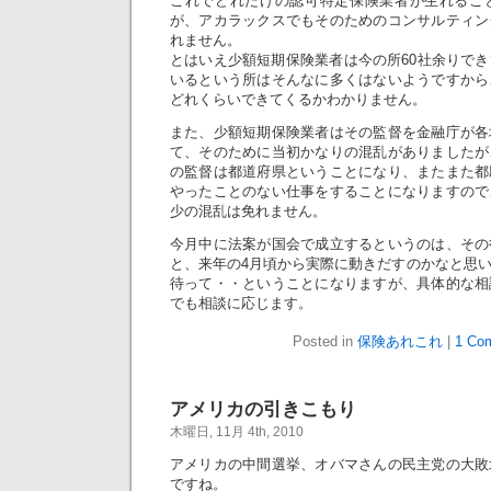
これでどれだけの認可特定保険業者が生れるこ
が、アカラックスでもそのためのコンサルティン
れません。
とはいえ少額短期保険業者は今の所60社余りで
いるという所はそんなに多くはないようですから
どれくらいできてくるかわかりません。
また、少額短期保険業者はその監督を金融庁が各
て、そのために当初かなりの混乱がありましたが
の監督は都道府県ということになり、またまた都
やったことのない仕事をすることになりますので
少の混乱は免れません。
今月中に法案が国会で成立するというのは、その
と、来年の4月頃から実際に動きだすのかなと思
待って・・ということになりますが、具体的な相
でも相談に応じます。
Posted in
保険あれこれ
|
1 Co
アメリカの引きこもり
木曜日, 11月 4th, 2010
アメリカの中間選挙、オバマさんの民主党の大敗
ですね。