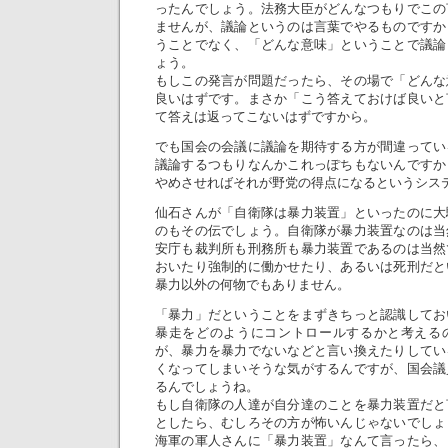
ったんでしょう。法務大臣がどんなつもりでこの
ませんが、議論というのは言葉でやるものですか
うことでなく、「どんな意味」ということで議論
ょう。
もしこの発言が問題だったら、その場で「どんな
良いはずです。まさか「こう答えておけば良いと
て答えは返ってこないはずですから。
でも国会の会議に議論を期待する方が間違ってい
議論するつもりなんかこれっぽちもないんですか
やめさせればそれが野党の得点になるというシス
仙石さんが「自衛隊は暴力装置」といったのに大
のもその伝でしょう。自衛隊が暴力装置なのは当
安庁も裁判所も刑務所も暴力装置であるのは当然
おいたり強制的に働かせたり、あるいは死刑だと
暴力以外の何物でもありません。
「暴力」だということをまずきちっと認識してお
暴走をどのようにコントロールするかと考える
が、暴力を暴力でないなどと言い換えたりしてい
くなってしまいそうな気がするんですが、国会議
るんでしょうね。
もし自衛隊の人達が自分達のことを暴力装置だと
としたら、むしろその方が怖いんじゃないでしょ
海軍の軍人さんに「暴力装置」なんて言ったら、