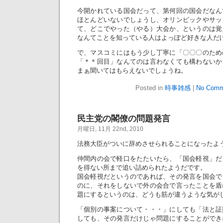
今開かれている国会だって、第何回の国会だなん
ほとんどいないでしょうし、オリンピックやサッ
て、どこでやった（やる）大会か、というのは覚
なんてことを知っている人はよっぽど好きな人だ
で、マスコミにはもう少し丁寧に「〇〇〇のため
「＊＊回目」なんてのは言わなくても構わないか
まぁ聞いてはもらえないでしょうね。
Posted in
時事雑感
|
No Comm
民主党の閣僚の問題発言
月曜日, 11月 22nd, 2010
法務大臣がついに辞めさせられることになったよ
仲間内の会で軽口をたたいたら、「国会軽視」だ
を得ない所まで追い詰められたようだです。
国会軽視だというのであれば、その発言を国会で
のに、それをしないで外の会合で言ったことを盾
題にするというのは、どうも筋が違うような気が
「個別の事案について・・・」にしても「法と証
しても、その発言だけじゃ問題にすることができ