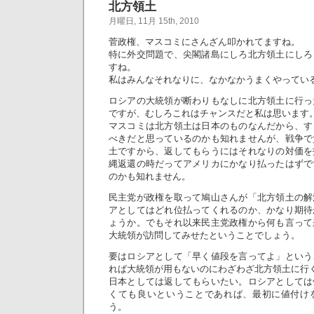
北方領土
月曜日, 11月 15th, 2010
菅政権、マスコミにさんざん叩かれてますね。
特に外交問題で、尖閣諸島にしろ北方領土にしろ
すね。
私はみんなそれなりに、なかなかうまくやってい
ロシアの大統領が断わりもなしに北方領土に行っ
ですが、むしろこれはチャンスだと私は思います
マスコミは北方領土は日本のものなんだから、す
べきだと思っているのかも知れませんが、戦争で
土ですから、返してもらうにはそれなりの対価を
縄返還の時だってアメリカにかなり払ったはずで
のかも知れません。
民主党が政権を取って鳩山さんが「北方領土の解
アとしてはどれ位払ってくれるのか、かなり期待
ょうか。でもそれ以来民主党政権から何も言って
大統領が訪問してみせたということでしょう。
要はロシアとして「早く値段を言ってよ」という
れば大統領が用もないのにわざわざ北方領土に行
日本としては返してもらいたい。ロシアとしては
くても良いということであれば、最初に値付け
う。