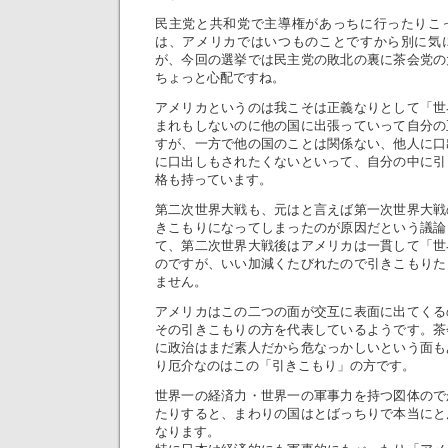
民主党と共和党で主導権があっちに行ったりこ
は、アメリカではいつものことですから別に気
が、今回の選挙では民主党の敗北の裏に茶会党の
ちょっと心配ですね。
アメリカというのは我こそは正義なりとして「世
まれもしないのに他の国に出張っていって自分の
すが、一方で他の国のことは関係ない、他人に口
に口出しもされたくないといって、自分の中に引
格も持っています。
第二次世界大戦も、元はと言えば第一次世界大戦
きこもりになってしまったのが原因だという議論
て、第二次世界大戦後はアメリカは一貫して「世
のですが、いい加減くたびれたので引きこもりた
ません。
アメリカはこの二つの面が交互に表面に出てくる
その引きこもりの方を代表しているようです。茶
に政治はまだ素人だから危なっかしいという面も
り厄介なのはこの「引きこもり」の方です。
世界一の経済力・世界一の軍事力を持つ図体ので
たりすると、まわりの国はとばっちりで本当にと
なります。