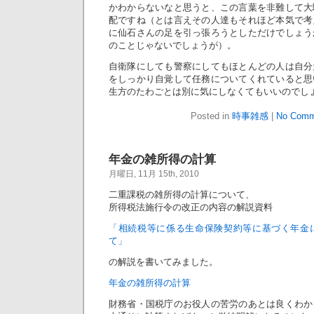
かわからないなと思うと、この言葉を非難して大
配ですね（とは言えその人達もそれほど本気で考
に仙石さんの足を引っ張ろうとしただけでしょう
のことじゃないでしょうが）。
自衛隊にしても警察にしてもほとんどの人は自分
をしっかり自覚して任務についてくれていると思
生方のたわごとは別に気にしなくてもいいのでし
Posted in
時事雑感
|
No Comm
年金の雑所得の計算
月曜日, 11月 15th, 2010
二重課税の雑所得の計算について、
所得税法施行令の改正の内容の解説資料
「相続税等に係る生命保険契約等に基づく年金
て」
の解説を書いてみました。
年金の雑所得の計算
財務省・国税庁のお役人の苦労のあとは良くわか