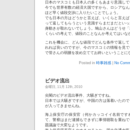
日本のマスコミも日本人の多くもあまり意識して
今でも世界有数の経済大国ですから、ロシアなん
ほど早く値段交渉に入りたいことでしょう。
でも日本の方はどうかと言えば、いくらと言えば
って返してもらうという意識すらまだまだといっ
身動きが取れないでしょう。鳩山さんはどうせ「
くらいの考えで、値段のことなんか考えてはいな
これを機会に、どんな値段でどんな条件で返して
れれば良いのですが、今のマスコミの情報を見て
で管さんの弱腰を攻め立ててお終いということに
Posted in
時事雑感
|
No Comm
ビデオ流出
金曜日, 11月 12th, 2010
尖閣のビデオ流出事件、大騒ぎですね。
日本では大騒ぎですが、中国の方は落着いたので
が入ってきませんね。
海上保安庁の保安官（何かカッコイイ名前です
て、警察はまだ逮捕もできずに事情聴取を重ねて
題議論で大変なようです。