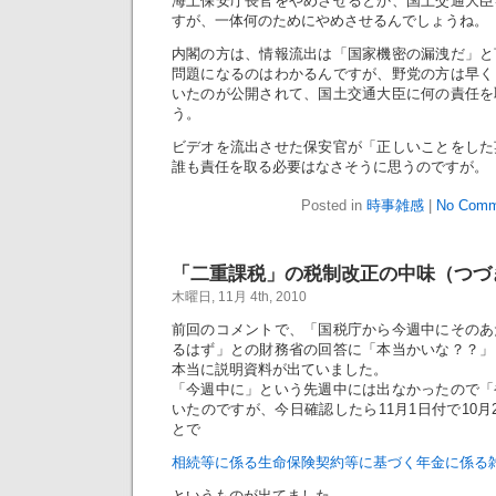
海上保安庁長官をやめさせるとか、国土交通大臣
すが、一体何のためにやめさせるんでしょうね。
内閣の方は、情報流出は「国家機密の漏洩だ」と
問題になるのはわかるんですが、野党の方は早く
いたのが公開されて、国土交通大臣に何の責任を
う。
ビデオを流出させた保安官が「正しいことをした
誰も責任を取る必要はなさそうに思うのですが。
Posted in
時事雑感
|
No Comm
「二重課税」の税制改正の中味（つづ
木曜日, 11月 4th, 2010
前回のコメントで、「国税庁から今週中にそのあ
るはず」との財務省の回答に「本当かいな？？」
本当に説明資料が出ていました。
「今週中に」という先週中には出なかったので「
いたのですが、今日確認したら11月1日付で10月
とで
相続等に係る生命保険契約等に基づく年金に係る雑
というものが出てました。