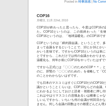
Posted in
時事雑感
|
No Comm
COP16
月曜日, 11月 22nd, 2010
COP10が終わったと思ったら、今度はCOP16
た。COP10というのは、この前終わった「生物
COP16というのは、「地球温暖化」のCOP16で
COPというのは「締約国会議」ということで、
まって会議をするということで、10とか16とかい
かいう意味です。ですからCOP10というのは単に
とですから、これだけでは何の会議かわかりません
温暖化も、何年か前にCOP10をやっていたはずで
ですから正式には「〇〇〇のためのCOP＊＊」
のに、肝腎の「〇〇〇のための」を省略して「C
のことかわからないはずです。
でも日本のマスコミはすぐにCOP10だのCOP1
議かということくらいは、COP10ならどの会議、
にわかるようにしておけと読者・視聴者に押し付
これはやはりマスコミの怠慢あるいは横暴じゃな
しいんですから、いちいち何の会議が何回目かな
ません。何しろ会議の回数はその都度どんどん増