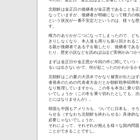
北朝鮮は金正日の後継者が金正恩であることを正
なっていますが、後継者が明確になって権力の移
という状況が一番不安定だというのは、様々な歴
す。
権力のありかが二つになってしまったので、どち
きりしなくなり、本人達も周りも振り回されるこ
る親が後継者である子を殺したり、後継者である
たり、歴史小説などを読めば山ほど実例がみつか
まずは金正日や金正恩が今回の件に関していつ・
るいは出さないかで、何が起こったのかわかるか
北朝鮮はこの夏の大洪水でかなり被害が出たはず
者発表のための代表者大会だとか朝鮮戦争60周
なり無理していますから、この冬を本当に乗り切
いでしょうか（この冬を乗り切れたとしても、次
とにはなりませんが）。
韓国も中国もアメリカも、ついでに日本も、そろ
らせる（すなわち北朝鮮を終わらせる）具体的な
必要じゃないでしょうか。
それによって、それぞれが抱える様々な国内問題
ことができることですし。