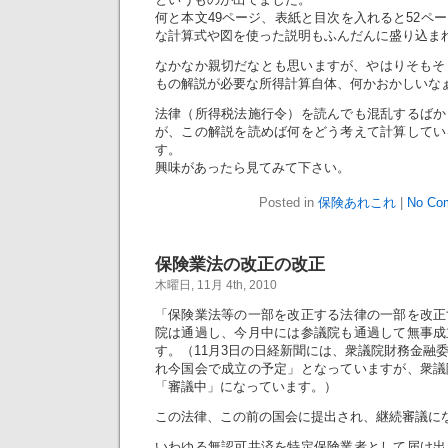
何と本文49ページ、表紙と目次を入れると52ペ
な計算式や図を使った説明もふんだんに盛り込ま
なかなか親切だなとも思いますが、やはりそもそ
もの解説が必要な所得計算自体、何かおかしいな
法律（所得税法施行令）を読んでも混乱するばか
が、この解説を読めば何をどう考えて計算してい
す。
興味があったら見てみて下さい。
Posted in
保険あれこれ
|
No Co
保険業法の改正の改正
木曜日, 11月 4th, 2010
「保険業法等の一部を改正する法律の一部を改正
院は通過し、今月中には参議院も通過して無事成
す。（11月3日の日経新聞には、衆議院財務金融
れ今国会で成立の予定」となっていますが、衆議
「審議中」になっています。）
この法律、この前の国会に提出され、継続審議に
いわゆる無認可共済を特定保険業者として届け出