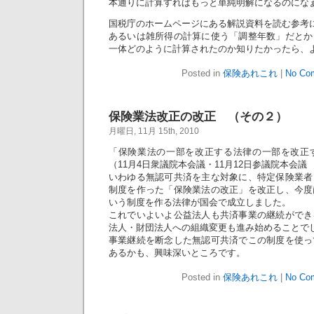
本通りに計算すればもっと単純明解になるのにな
国税庁のホームページにある解説資料を読む参考
あるいは雑所得の計算に使う「調整年数」だとか
一体どのように計算されたのか知りたかったら、
Posted in
保険あれこれ
|
No Co
保険業法改正の改正 （その２）
月曜日, 11月 15th, 2010
「保険業法の一部を改正する法律の一部を改正
（11月4日衆議院本会議・11月12日参議院本会
いわゆる無認可共済を主な対象に、特定保険業者
制度を作った「保険業法の改正」を改正し、今度
いう制度を作る法律が国会で成立しました。
これでいよいよ公益法人も共済事業の継続ができ
法人・財団法人への組織変更も進み始めることで
事業継続を断念した無認可共済でこの制度を使っ
あるかも、興味深いところです。
Posted in
保険あれこれ
|
No Co