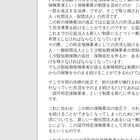
保険業者という保険事業の制度を定めたのが、こ
一部を改正する法律」ですが、そこで取り残され
人（社団法人・財団法人）の共済です。
この前の保険業法の改正では公益法人の共済は届
て共済事業を続けることができたのですが、公益
これまでの公益法人も新しい制度にもとづく一般
衣替えしなければならなくなっています。
その際、この特定保険業者としての共済も続ける
人・一般財団法人として少額短期保険業者の登録
く少額短期保険の会社・保険会社を作るか、ある
けを移さなければならなくなっています。
でも少額短期保険業者が扱える保険契約は範囲が
からの保険をそのまま続けることができるわけで
そこで今回の法律の改正で、前の法律が施行されたと
行なっていた共済をそのまま続けるだけであれば
「認可特定保険業者」という制度を新たに作ると
です。
これに合わせ、この前の保険業法の改正で、それ
を続けることができなくなってしまったためにや
済についても、新しい一般社団法人あるいは一般
とにより、この認可特定保険業者として共済を続
るというものです。