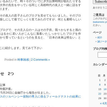
いるみたいで、時々そのついでに夕方以降時間が取れたりする
大学の先生をやっている同じく高校時代の友人と一緒に話をす
ありがとう
ります。
ご意見は
その友人の息子さんのブログを見せてもらいました。そのブロ
このブログ
放しにして後でじっくり見てみたのですが、何とも素晴らしい
(sakamoto.y
ださい。
ブログで、その主人公の一人はその子供。我々からすると孫の
ページ
りはるかに若い人がこんなに落着いたしっかりしたブログを作
かり育っているというのを見ると、「日本の未来は明るい」と
紹介
誠ジーさ
こに紹介します。見てみて下さい
ブログ内
Posted in
時事雑感
|
2 Comments »
カレンダ
せ 2つ
日
月
1
2
の記事
8
9
時価評価』
15
16
で5月24日に金融庁から報告が出ました。
22
23
スのソルベンシー規制の導入に係るフィールドテストの結果に
29
30
« 4月