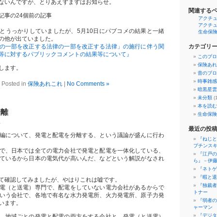
ないんですが、とりあえずまずはお知らせ。
関連する
記事の24個前の記事
アクチ
アクチ
とうっかりしていましたが、5月10日にパブコメの結果と一緒
生命保
の他が出ていました。
の一部を改正する法律の一部を改正する法律」の施行に伴う関
カテゴリ
等に対するパブリックコメントの結果等について』
このブロ
保険あれ
します。
昔のブロ
時事雑感
Posted in
保険あれこれ
|
No Comments »
暗黒星雲
未分類
(
本を読む
分離
生命保険
1
最近の投
編について、発電と配電を分離する、という議論が盛んに行わ
『ねじと
プチンス
で、日本では全ての電力会社で発電と配電を一体化している、
『江戸の
ているから日本の電気代が高いんだ、などという解説がなされ
ら』－伊
『ネトゲ戦
『暇と退
て確認してみましたが、やはりこれは嘘です。
『独裁者
電（と送電）専門で、配電をしていない電力会社があるからで
トナー
いう会社で、各地で有名な水力発電所、火力発電所、原子力発
『弱者の
います。
ャーマン
『デジタ
、地域ごとの発電と配電の両方をする会社と、発電（と送電）