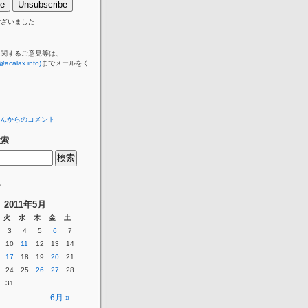
ございました
に関するご意見等は、
@acalax.info)
までメールをく
んからのコメント
検索
ー
2011年5月
火
水
木
金
土
3
4
5
6
7
10
11
12
13
14
17
18
19
20
21
24
25
26
27
28
31
6月 »