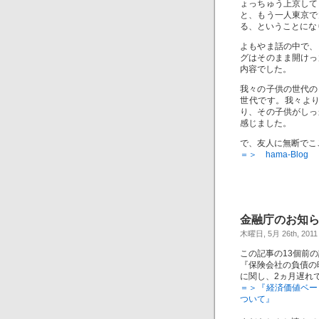
ょっちゅう上京して
と、もう一人東京で
る、ということにな
よもやま話の中で、
グはそのまま開けっ
内容でした。
我々の子供の世代の
世代です。我々よ
り、その子供がしっ
感じました。
で、友人に無断でこ
＝＞ hama-Blog
金融庁のお知ら
木曜日, 5月 26th, 2011
この記事の13個前
『保険会社の負債の
に関し、2ヵ月遅れ
＝＞『経済価値ベー
ついて』