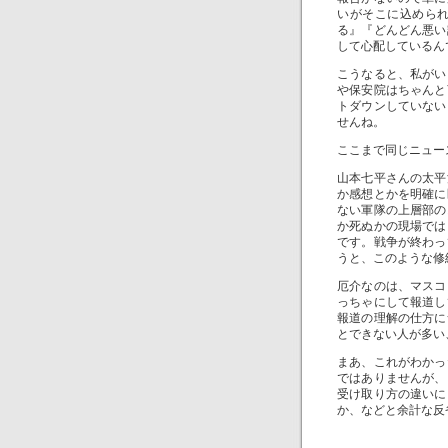
いがそこに込めら
る』『どんどん悪い
して心配しているん
こうなると、私がい
や保安院はちゃんと
トダウンしていない
せんね。
ここまで同じニュー
山本七平さんの太平
か感想とかを明確に
ない軍隊の上層部の
か死ぬかの現場では
です。戦争が終わっ
うと、このような修
厄介なのは、マスコ
っちゃにして報道し
報道の理解の仕方に
とできない人が多い
まあ、これがわかっ
ではありませんが、
受け取り方の違いに
か、などと余計な反