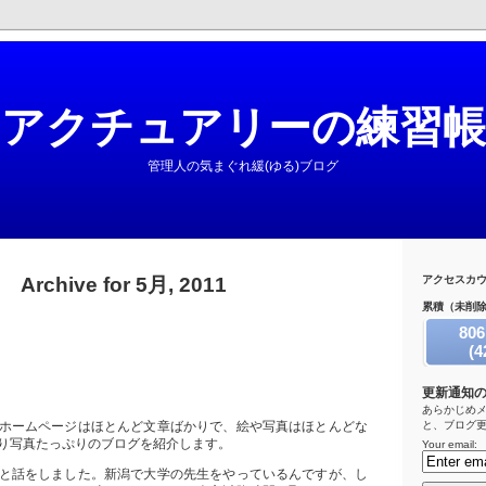
アクチュアリーの練習帳
管理人の気まぐれ緩(ゆる)ブログ
Archive for 5月, 2011
アクセスカ
累積（未削
806
(4
コメン
更新通知
あらかじめ
ホームページはほとんど文章ばかりで、絵や写真はほとんどな
と、ブログ
り写真たっぷりのブログを紹介します。
Your email:
と話をしました。新潟で大学の先生をやっているんですが、し