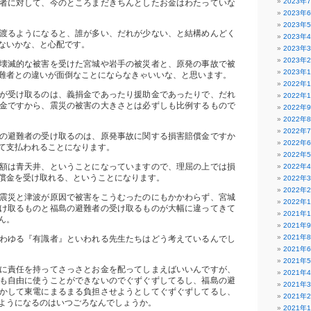
2023年
者に対して、今のところまだきちんとしたお金はわたっていな
2023年
2023年
渡るようになると、誰が多い、だれが少ない、と結構めんどく
2023年
ないかな、と心配です。
2023年
2023年
壊滅的な被害を受けた宮城や岩手の被災者と、原発の事故で被
2023年
難者との違いが面倒なことにならなきゃいいな、と思います。
2022年
が受け取るのは、義捐金であったり援助金であったりで、だれ
2022年
金ですから、震災の被害の大きさとは必ずしも比例するもので
2022年
2022年
2022年
の避難者の受け取るのは、原発事故に関する損害賠償金ですか
2022年
て支払われることになります。
2022年
額は青天井、ということになっていますので、理屈の上では損
2022年
償金を受け取れる、ということになります。
2022年
2022年
震災と津波が原因で被害をこうむったのにもかかわらず、宮城
2022年
け取るものと福島の避難者の受け取るものが大幅に違ってきて
2021年
ん。
2021年
2021年
わゆる『有識者』といわれる先生たちはどう考えているんでし
2021年
2021年
に責任を持ってさっさとお金を配ってしまえばいいんですが、
2021年
も自由に使うことができないのでぐずぐずしてるし、福島の避
2021年
かして東電にまるまる負担させようとしてぐずぐずしてるし、
2021年
ようになるのはいつごろなんでしょうか。
2021年