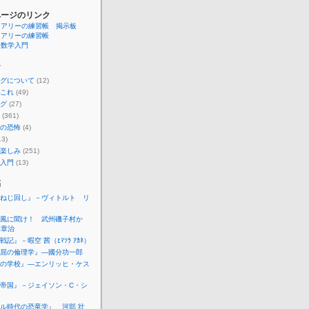
ページのリンク
ュアリーの練習帳 掲示板
ュアリーの練習帳
険数学入門
ー
グについて
(12)
これ
(49)
グ
(27)
(361)
の恐怖
(4)
13)
楽しみ
(251)
入門
(13)
稿
ねじ回し』－ヴィトルト リ
キ
風に聞け！ 武州磯子村か
藤章治
記』－暇空 茜（ﾋﾏｿﾗ ｱｶﾈ）
屈の倫理学』―國分功一郎
の学校』―エンリッヒ・ケス
帝国』－ジェイソン・C・シ
ル時代の恐竜学』 河部 壮