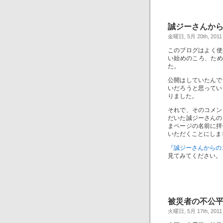
誠ジーさんか
金曜日, 5月 20th, 2011
このブログはよく使わ
い始めのころ、ため
た。
公開はしていたんで
いだろうと思ってい
りました。
それで、そのコメン
だいた誠ジーさんの
まページの名前に拝
いただくことにしま
『誠ジーさんからの
見てみてください。
被災者の不公
火曜日, 5月 17th, 2011