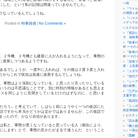
一郎
にした、という私の記憶は間違っていませんでした。
『ウイル
うなっているんでしょうね。
の偶然と
『ハマス
メディア
Posted in
時事雑感
|
No Comments »
エクセル
『英語ヒ
サ 福島
『敗者の
祥 ーその
1
『敗者の
、２号機、３号機とも建屋に人が入れるようになって、事態の
祥 ーその
に進展しつつあるようですね。
『深海で
菜・上垣
あるでしょうが、一度中に入れれば、その後は２度３度と入れ
『ユダヤ
うからこれで状況は急速に改善するんでしょうね。
『現代ア
『シーア
、事態はより深刻になっている、と思ったり言ったりしている
国の衝撃
いうのは不思議なことです。別に特別の情報があるとも思えま
『江戸か
ースを同じように見聞きしているだけのはずなのに、と思いま
文書手習
『庭訓往
『ニッポ
だろう』と考えていて、しばらく前にようやく一つの仮説にた
然史博物
説ですから本当かどうかは定かではありませんが、この仮説で
ピケティ
まったので、かなり自信があります。
『読み書
は私と、事態が悪くなっていると思っている人（都合により、
『鞭と鎖
にします）とで、事態の見かたがまるで違うんだ、ということ
ン』ー高
『図解 