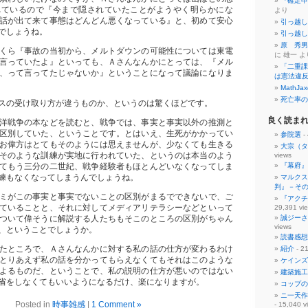
『確定申
れているので『今まで隠されていたことがようやく明らかにな
より
話が出て来て事態はどんどん悪くなっている』と、初めて安心
引っ越し
でしょうね。
引っ越し
原 秀男
くら『事故の当初から、メルトダウンの可能性については東電
に 雄一 よ
言っていたよ』といっても、Ａさんなんかにとっては、『メル
「二重課
、って言ってたじゃないか』ということになって議論になりま
は憲法違
MathJax
死亡率の
スの受け取り方が違うものか、というのは驚くほどです。
良く読ま
洋戦争の本などを読むと、戦争では、事実と事実以外の推測と
区別していた、ということです。とはいえ、生死がかかってい
参院選
-
お偉方はとてもそのようには思えませんが、少なくても生きる
大宗（タ
そのような訓練が実地に行われていた、というのは本当のよう
views
てもう三分の二世紀、戦争経験者もほとんどいなくなってしま
『幕府』
練もなくなってしまうんでしょうね。
マルクス
判』－そ
ミがこの事実と事実でないことの区別がまるでできないで、ご
『アクチ
ていることと、それに対してメディアリテラシーなどといって
29,391 vi
ついて偉そうに解説する人たちもそこのところの区別がちゃん
誠ジーさ
views
、ということでしょうか。
読書感想
たところで、Ａさんなんかに対する私の話の仕方が変わるわけ
紹介
- 21
とりあえず私の話を分かってもらえなくてもそれはこのような
ケインズ
よるものだ、ということで、私の説明の仕方が悪いのではない
建築施工
省をしなくてもいいようになるだけ、楽になりますが。
コップの
ニ一天作
Posted in
時事雑感
|
1 Comment »
- 15,040 v