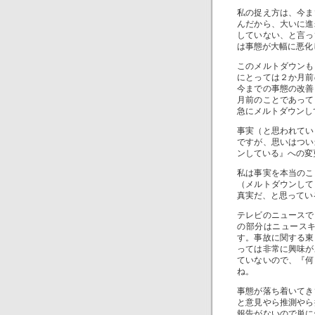
私の捉え方は、今ま
んだから、大いに進
していない、と言っ
は事態が大幅に悪化
このメルトダウンも
にとっては２か月前
今までの事態の改善
月前のことであって
急にメルトダウンし
事実（と思われてい
ですが、思いはつい
ンしている』への変
私は事実を本当のこ
（メルトダウンして
真実だ、と思ってい
テレビのニュースで
の部分はニュース
す。事故に関する東
っては非常に興味が
ていないので、『何
ね。
事態が落ち着いてき
と意見やら推測やら
報告がないので単に