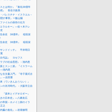
スとは何か』『進化38億年
必然』 長谷川政美
・パレスチナ・イスラエル－
が隠す事実』ー飯山陽
ファイルの保存の仕方
エラルキー』―佐々木テレ
青史
生命史 38億年』 稲垣栄
２
生命史 38億年』 稲垣栄
１
サンドイッチ』 平井明日
喜寛
古代誌』 ヨセフス
ラブの社会思想』－池内恵
派とスンニ派』『イスラーム
』―池内恵
な古文書入門』『寺子屋式古
い』―吉田豊
来（ていきんおうらい）』
ンの氷河時代』－大阪市立自
館
 『資本とイデオロギー』
きの日本史』―八鍬友広
の帝国－ホメイニ師のイラ
山正之
内臓の進化』―岩堀修明