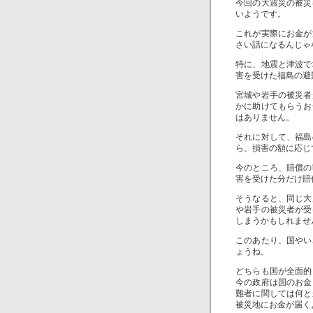
今回の大震災の被災
いようです。
これが実際にお金が
さい話になるんじゃ
特に、地震と津波で
害を受けた福島の避
宮城や岩手の被災者
かに助けてもらうお
はありません。
それに対して、福島
ら、損害の額に応じ
今のところ、賠償の
害を受けた分だけ賠
そうなると、同じ大
や岩手の被災者が受
しまうかもしれませ
このあたり、国やい
ょうね。
どちらも国が全面的
今の政府は国のお金
難者に関しては何と
被災地にお金が届く