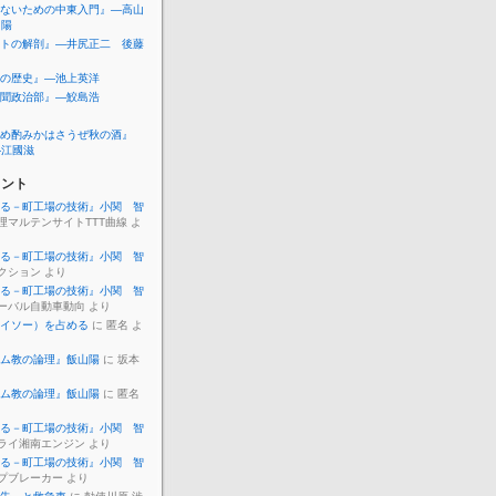
ないための中東入門』―高山
山陽
トの解剖』―井尻正二 後藤
の歴史』―池上英洋
聞政治部』―鮫島浩
め酌みかはさうぜ秋の酒』
―江國滋
メント
る－町工場の技術』小関 智
理マルテンサイトTTT曲線 よ
る－町工場の技術』小関 智
クション より
る－町工場の技術』小関 智
ーバル自動車動向 より
イソー）を占める
に 匿名 よ
ム教の論理』飯山陽
に 坂本
ム教の論理』飯山陽
に 匿名
る－町工場の技術』小関 智
ライ湘南エンジン より
る－町工場の技術』小関 智
プブレーカー より