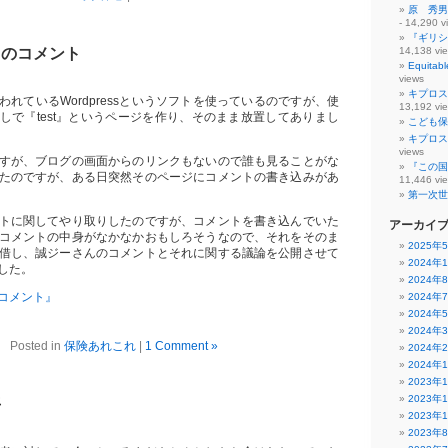
原 秀男
- 14,290 v
『ギリシ
らのコメント
14,138 vi
Equit
views
キプロス
れているWordpressというソフトを使っているのですが、使
13,192 vi
しで『test』というページを作り、そのまま放置してありまし
こども保
キプロス
views
すが、ブログの画面からのリンクもないので誰も見ることがな
『この国
たのですが、ある日突然そのページにコメントの書き込みがあ
11,446 vi
第一次世
トに関してやり取りしたのですが、コメントを書き込んでいた
アーカイ
コメントの中身がなかなかおもしろそうなので、それをそのま
2025年
借し、誠ジーさんのコメントとそれに関する議論を公開させて
2024年
した。
2024年
コメント』
2024年
2024年
2024年
Posted in
保険あれこれ
|
1 Comment »
2024年
2024年
2023年
2023年
平
2023年
2023年