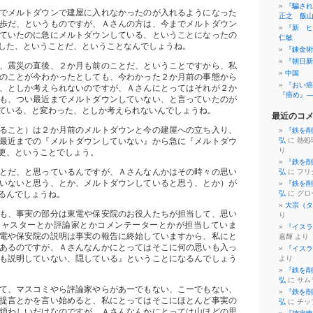
『騙され
でメルトダウンで建屋に入れなかったのが入れるようになった
正之 飯
歩だ、というものですが、Ａさんの方は、今までメルトダウン
『新 ヒ
ていたのに急にメルトダウンしている、ということになったの
仁敏
した、ということだ、ということなんでしょうね。
『錬金術
『朝日新
、震災の直後、２か月も前のことだ、ということですから、私
中国
のことが今わかったとしても、今わかった２か月前の事態から
『おい癌
、としか考えられないのですが、Ａさんにとってはそれが２か
『癌め』
も、つい最近までメルトダウンしていない、と言っていたのが
ている、と変わった、としか考えられないんでしょうね。
最近のコ
ること）は２か月前のメルトダウンと今の建屋への立ち入り、
『鉄を削
最近までの『メルトダウンしていない』から急に『メルトダウ
弘
に 熱処
り
更、ということでしょう。
『鉄を削
とだ、と思っているんですが、Ａさんなんかはその時々の思い
弘
に フリ
いないと思う、とか、メルトダウンしていると思う、とか）が
『鉄を削
るんでしょうね。
弘
に グロ
大宗（タ
も、事実の部分は東電や保安院のお役人たちが担当して、思い
り
キャスターとか評論家とかコメンテーターとかが担当していま
『イスラ
電や保安院の説明は事実の報告に終始していますから、私にと
嘉輝 より
あるのですが、Ａさんなんかにとってはそこに何の思いも入っ
『イスラ
も説明していない、隠している』ということになるんでしょう
より
『鉄を削
弘
に サム
て、マスコミやら評論家やらがあーでもない、こーでもない、
『鉄を削
提言とかを言い始めると、私にとってはそこにほとんど事実の
弘
に チッ
煩わしいだけなのですが、Ａさんなんかにとっては山ほどの思