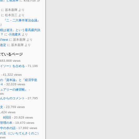
告』と救急車
に 勅使川原 渉
に 坂本嘉輝 より
に 松本浩三 より
 『二・二六事件軍法会議』
り
税は違法」という最高裁判決
反？
に
小池建夫
より
のtest
に 坂本嘉輝 より
改定
に 坂本嘉輝 より
れているページ
 483,868 views
イソー）を占める
- 71,196
- 41,322 views
の『資本論』と『経済学批
の４
- 32,026 views
ュアリーの練習帳』
-
ews
んからのコメント
- 27,795
文
- 23,769 views
,424 views
 8回目
- 20,929 views
管理の本
- 19,470 views
中の水の話
- 17,892 views
の五（にいちてんさくのご）
iews