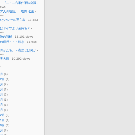
 『二・二六事件軍法会議』
iews
ア人の物語』 塩野 七生
-
ews
ableとハレーの死亡表
- 13,483
はドイツより金持ち？
-
ews
険の和解
- 13,101 views
の銀行・・・続き
- 11,645
のかたち』－憲法とは何か
-
ews
界大戦
- 10,292 views
ブ
5月
(4)
12月
(4)
8月
(2)
7月
(1)
5月
(2)
3月
(1)
2月
(1)
1月
(1)
12月
(2)
11月
(4)
10月
(4)
8月
(8)