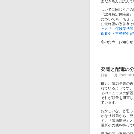
まだきちんと読んで
ついでに同じくこの
『認可特定保険業』
についても、ちょっ
に最終版の政省令そ
＝＞『「保険業法等
係政令・主務省令案
念のため、お知らせ
発電と配電の
日曜日, 5月 22nd, 201
最近、電力事業の再
れているようです。
そのニュースの解説
それが競争を阻害し
ています。
おかしいな、と思っ
かなり以前から、発
す。『電源開発』と
電所その他を持って
戦後の電力再編の時