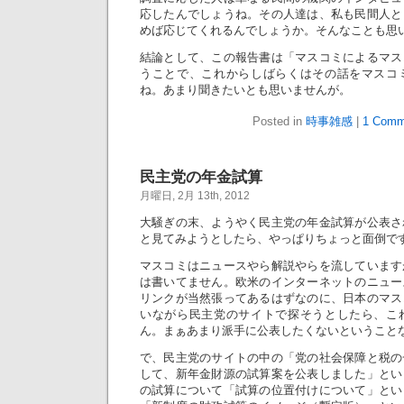
応したんでしょうね。その人達は、私も民間人と
めば応じてくれるんでしょうか。そんなことも思
結論として、この報告書は「マスコミによるマス
うことで、これからしばらくはその話をマスコ
ね。あまり聞きたいとも思いませんが。
Posted in
時事雑感
|
1 Comm
民主党の年金試算
月曜日, 2月 13th, 2012
大騒ぎの末、ようやく民主党の年金試算が公表さ
と見てみようとしたら、やっぱりちょっと面倒で
マスコミはニュースやら解説やらを流しています
は書いてません。欧米のインターネットのニュー
リンクが当然張ってあるはずなのに、日本のマス
いながら民主党のサイトで探そうとしたら、こ
ん。まぁあまり派手に公表したくないということ
で、民主党のサイトの中の「党の社会保障と税の
して、新年金財源の試算案を公表しました」とい
の試算について「試算の位置付けについて」とい