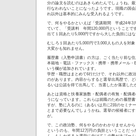
分の論文を読むのはあきらめたんでしょうね。最
行なわれないことになったようです。現職の国会
れ以外は基本的にみんな受入れるようです。
で、何をやるかといえば「受講期間 平成24年3
ていて、「受講料 年間120,000円ということ
出て１回あたり5,000円ですから大した負担には
むしろ１回あたり5,000円で3,000人もの人を
大変かも知れません。
履歴書（入塾申請書）の方は、ごく当たり前な住
本籍地・電話・ファックス・携帯・携帯メール・Em
いう欄が追加されています。
学歴・職歴はまとめて6行だけで、それ以外に政
のがあります。内容からすると選挙出馬歴で、ど
るいは公認を得て出馬して、当選したか落選した
あとは資格と扶養家族数・配偶者の有無・配偶者
うになっています。これらは就職のための履歴書
すが、塾に入るのに（あるいは月に2回のセミナ
とまで必要なんでしょうかね。選挙の候補者にす
が。
で、この政治塾、何をやるのかわかりませんから
というのも、年間12万円の負担ということだっ
ん。もしかすると選挙に向けてこの塾が大ブーム