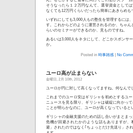
そうなったら１２万円なんて、選挙資金としては
なくても12万円くらいだったら簡単にあきらめも
いずれにしても3,000人もの塾生を管理するには
す。これからどのように運営されるのか、ちゃんと3
らいのセミナーができるのか、見ものですね。
あるいは3,000人をネタにして、どこかスポンサ
か。
Posted in
時事雑感
|
No Comm
ユーロ高が止まらない
金曜日, 2月 10th, 2012
ユーロが円に対して高くなってますね。何なんで
これまでのユーロ安はギリシャを初めとするユー
ニュースを見る限り、ギリシャは破綻に向かって
ことが明らかなのに、ユーロが高くなっていると
ギリシャの金融支援のための話し合いがまとまっ
危機が回避されたかのような話もありますが、
避」されたのではなく｢ちょっとだけ先送り」さ
ます。