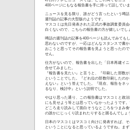
400ページにもなる報告書を手に持って話してい
ニュースを見る限り、誰がどう言ったという噂話
週刊誌の記事の大型版のようです。
マスコミは先日発表された正式の事故調査委員会
白くないので、こちらの報告書の方が嬉しいでし
噂話の週刊誌の記事を400ページも読んでみても
思わないのですが、一応はどんなスタンスで書か
おこうと思ってその報告書を見ようと思ったので
せん。
仕方がないので、報告書を出した「日本再建イニ
合せてみました。
『報告書を見たい』と言うと、『印刷した部数が
ということでした。『どれ位の部数印刷したのか
えない』という答えでした。『現在、報告をネッ
るなり、検討中』という説明でした。
やはり思った通り、この報告書はマスコミと政治
にも見せよう等とは思っていなかったようです。
どころ走り読みして面白そうなところをつまみ食
の誰かにじっくり読まれたりすると困るんでしょ
日本のマスコミはマスコミ向けに発表すれば、そ
ということになると思っているようですね。まず