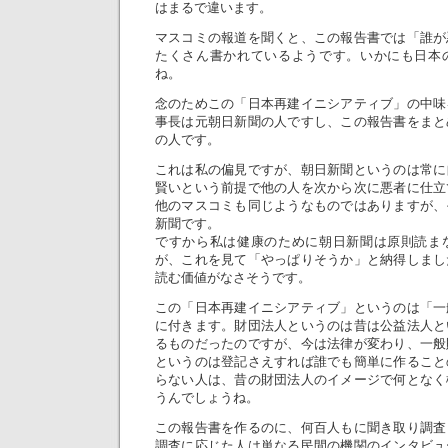
はまるで違います。
マスコミの報道を聞くと、この報告書では「誰が
たくさん書かれているようです。いかにも日本
ね。
念のためこの「日本再建イニシアティブ」の中味
事長は元朝日新聞の人ですし、この報告書をまと
の人です。
これは私の偏見ですが、朝日新聞というのは常に
賢いという前提で他の人を次から次に悪者に仕立
他のマスコミも同じようなものではありますが、
新聞です。
ですから私は健康のために朝日新聞は原則読ま
が、これを見て「やっぱりそうか」と納得しまし
読む価値がなさそうです。
この「日本再建イニシアティブ」というのは「一
に付きます。財団法人というのは昔は公益法人と
るものだったのですが、今は法律が変わり、一般
というのは登記さえすれば誰でも簡単に作ること
らない人は、昔の財団法人のイメージで何となく
うんでしょうね。
この報告書を作るのに、何百人もに聞き取り調査
調査に応じた人は単なる民間の機関のインタビュ