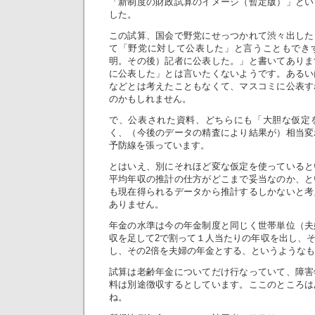
「新制度の財政試算のイメージ（暫定版）」とい
した。
この試算、国会で野党にせっつかれて渋々出した
て「野党に対して公表した」と言うこともでき
明。その後）記者に公表した。」と書いてありま
に公表した」とは言いたくないようです。あるい
などとは考えたこともなくて、マスコミに公表す
のかもしれません。
で、公表された資料、どちらにも「大胆な仮定
く、（今後のデータの精査により結果が）相当変
予防線を張っています。
とはいえ、別にそれほど変な仮定を使っていると
平均年収の推計の仕方がどこまで妥当なのか、と
も現在得られるデータから推計するしかないと考
ありません。
年金の水準は今の年金制度と同じく世帯単位（夫
収を足して2で割って１人当たりの年収を出し、
し、その2倍を夫婦の年金とする、というような
試算は老齢年金についてだけ行なっていて、障害
料は別途徴収するとしています。ここのところは
ね。