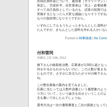
所得比例年金について、被用者（サラリーマン）
算定し、労使折半。自営業者は「売上－必要経費
すべて自己負担としているのも、試算の段階では
実施するとなったら大変な議論になりそうですね
なりの負担増になりそうですから。
いずれにしてももうちょっときちんとした資料が
たんですが、きちんとした資料を作れる人がいな
Posted in
時事雑感
|
No Comm
付和雷同
月曜日, 2月 13th, 2012
橋下さんの維新政治塾、応募者が3,000人超とな
何をやるかもわからないのに、この人数が集まる
たものです。さすがに目立ちたがりやの橋下さん
ね。
この塾生募集の案内を見てみました。
応募に当たっては入塾申請書という履歴書のよう
り方について」という論文を出せということのよ
文を書いて出したんでしょうね。
選考方法は一次の書類審査と二次の面接となっていま