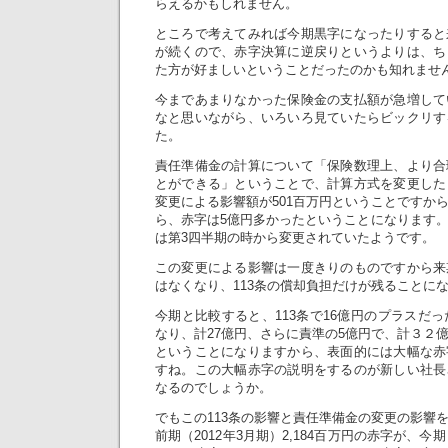
らえるかもしれません。
ところで考えてみれば今期黒字になったりすると
が続くので、赤字決算に逆戻りというよりは、ち
た方が好ましいということだったのかも知れませ
今まであまりなかった保険金の支払額が急増して
なと思いながら、いろいろ見ていたらビックリす
た。
責任準備金の計算について「保険数理上、より合
とができる」ということで、計算方式を変更した
変更による影響額が501百万円ということですか
ら、赤字は5億円多かったということになります
は第3四半期の時から変更されていたようです。
この変更による影響は一度きりのものですから来
はなくなり、113条の償却負担だけが残ることに
今期と比較すると、113条で16億円のプラスだっ
なり、計27億円、さらに責準の5億円で、計３２
ということになりますから、表面的には大幅な赤
すね。この大幅赤字の説明をするのが新しい社長
なるのでしょうか。
でもこの113条の影響と責任準備金の変更の影響
前期（2012年3月期）2,184百万円の赤字が、今期（