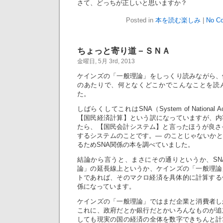
さて、どっちが正しいと思いますか？
Posted in
本を読む楽しみ
|
No C
ちょっと寄り道－ＳＮＡ
金曜日, 5月 3rd, 2013
ケインズの「一般理論」をしっくり読みながら、
のあたりで、何となくどこかでこんなことを読
た。
しばらくしてこれはSNA（System of National
【国民経済計算】という訳になっていますが、内
たら、【国民会計システム】と言ったほうが良さ
するシステムのことです。― のことじゃないか
るためSNA関係の本を調べていました。
結論から言うと、まさにその通りというか、SN
論」の延長線上というか、ケインズの「一般理論
トであれば、そのマクロ経済を具体的に計算する
係になっています。
ケインズの「一般理論」ではまだ企業と消費者し
これに、政府だとか銀行だとかいろんなものが追
しても現実の国の経済の全体を数字できちんと計