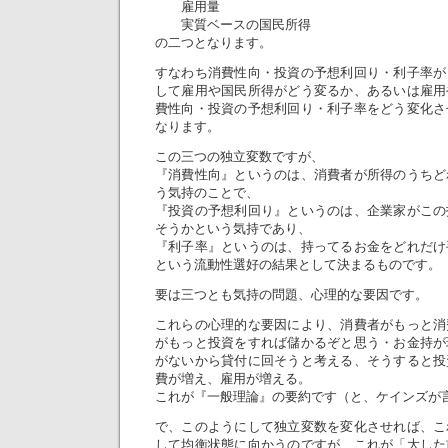
雇用量
実質ベースの国民所得
の二つとなります。
すなわち消費性向・投資の予想利回り・利子率が
して雇用や国民所得がどう変るか、あるいは雇用
費性向・投資の予想利回り・利子率をどう変化さ
なります。
この三つの独立変数ですが、
『消費性向』というのは、消費者が所得のうちど
う気持のことで、
『投資の予想利回り』というのは、企業家がこの
そうかという気持であり、
『利子率』というのは、持ってるお金をどれだけ
という流動性選好の結果として決まるものです。
要は三つとも気持の問題、心理的な要因です。
これらの心理的な要因により、消費者がもっと消
がもっと投資をすれば儲かるぞと思う・お金持が
がないから貸付に回そうと考える、そうすると投
費が増え、雇用が増える。
これが『一般理論』の要約です（と、ケインズが
で、このようにして独立変数を変化させれば、こ
して均衡状態に向かうのですが、これが「大した