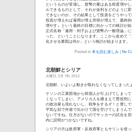
というものが登場し、貨幣の量はある程度増やし
ルできるものとして、それが金利をどのように変
できないのか、その結果として投資をどうやって
投資が増えれば雇用が増え所得が増えて、最終的
増やす』という最終の目標に向かっての検討が始
正式名称「雇用・利子および貨幣の一般理論」に
った、ということになります。ここから改めて「
化させる要因は何か」という検討が始まります。
Posted in
本を読む楽しみ
|
No C
北朝鮮とシリア
火曜日, 5月 7th, 2013
北朝鮮、いよいよ動きが取れなくなってしまった
ケソンの工業団地から韓国人が引上げてしまって
くなってしまい、アメリカ人を捕まえて懲役刑に
の政治家も現れないし、戦争をするぞ！と脅して
平気な顔で外遊で出かけて国を空けてしまうんで
ないですね。仕方がないのでサッカーの試合を見
内に説明がつかないですね。
シリアの方は政府軍・反政府軍ともサリンを使っ