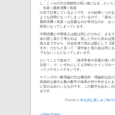
し、こっちの方が信頼性が高い値になる、という
生産＝最終消費＋投資
の式で計算しているようです。その結果いつのま
ような説明になってしまっているので、『産出』
最終消費＋投資＞は定義なのか等式なのか、はっ
状況になってしまっています。
中間消費と中間投入は額は同じだけれど、まるで
金の貸し借りで考えれば、貸した方から見れば貸
借入金ですから、社会全体で見れば額として【貸
すが、だからと言って「貸付金と借入金は同じも
でもないことになってしまいます。
ということで改めて、「経済学者の言葉の使い方
注意！」で、いずれにしてもSNAとケインズの
ってメデタシメデタシです。
ケインズの一般理論の方は概念的・理論的な話だ
具体的な膨大な数の数字の体系が何十年分もたま
に宝の山みたいなものです。この数字をあれこれ
みです。
Posted in
本を読む楽しみ
|
No C
« Older Entries