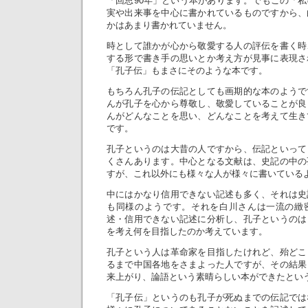
「回思90年」という本があります。でもこの「
実や出来事を中心に書かれているものですから、
かはあまり書かれていません。
時として誰かが心から敬愛する人の評伝を書く時
する形で書き手の思いとか考え方が見事に表現さ
「孔子伝」もまさにそのような本です。
もちろん孔子の伝記としても画期的な本のようで
んが孔子を心から尊敬し、敬愛していることが良
んがどんなことを思い、どんなことを考えて生き
です。
孔子というのは大昔の人ですから、伝記といって
くさんあります。中心となる文献は、史記の中の
すが、これ以外にも様々な人が様々に書いている
中にはかなり信用できない記述も多く、それは史
も同様のようです。それを白川さんは一流の緻
述・信用できない記述に分析し、孔子というのは
を考え何を目指したのか考えています。
孔子という人は革命家を目指したけれど、殆どこ
るまで中国各地をさまよった人ですが、その結果
来上がり、論語という素晴らしい本ができたとい
「孔子伝」というのも孔子が死ぬまでの伝記では