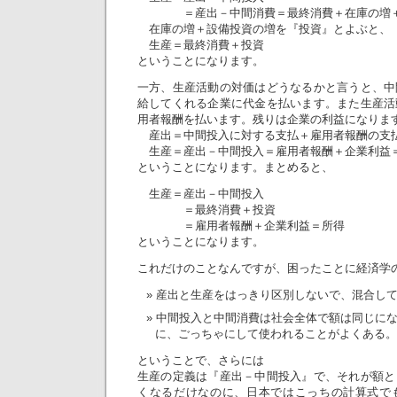
＝産出－中間消費＝最終消費＋在庫の増＋
在庫の増＋設備投資の増を『投資』とよぶと、
生産＝最終消費＋投資
ということになります。
一方、生産活動の対価はどうなるかと言うと、中
給してくれる企業に代金を払います。また生産活
用者報酬を払います。残りは企業の利益になりま
産出＝中間投入に対する支払＋雇用者報酬の支
生産＝産出－中間投入＝雇用者報酬＋企業利益
ということになります。まとめると、
生産＝産出－中間投入
＝最終消費＋投資
＝雇用者報酬＋企業利益＝所得
ということになります。
これだけのことなんですが、困ったことに経済学
産出と生産をはっきり区別しないで、混合し
中間投入と中間消費は社会全体で額は同じに
に、ごっちゃにして使われることがよくある。
ということで、さらには
生産の定義は『産出－中間投入』で、それが額と
くなるだけなのに、日本ではこっちの計算式で