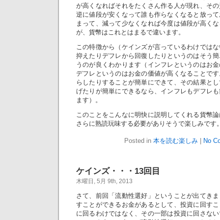
が高くなればそれをたくさん作る人が現れ、その
逆に値段が安くなって誰も作らなくなると放って
まって、減って少なくなれば今度は値段が高くな
が、貨幣はこれとはまるで違います。
この特徴から（ケインズが言っているわけではな
抑えたりデフレから回復したりというのはそう簡
うのが良くわかります（インフレというのはお金
デフレというのはお金の価値が高くなることです
らしたりすることが簡単にできて、その結果とし
げたりが簡単にできるなら、インフレもデフレも
ます）。
このことをこんなに明快に説明してくれる貨幣論
さらに熟読玩味する必要がありそうで楽しみです
Posted in
本を読む楽しみ
|
No C
ケインズ・・・13回目
木曜日, 5月 9th, 2013
さて、前回「流動性選好」ということが出てきま
すことができるお金があるとして、投資に回すこ
に回るわけではなく、その一部は投資に回さない