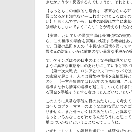
きたかようやく反省するんでしょうか、それとも
【もっともこの極限的な場合は、将来ならいざ知
要になるかも知れない―これまでのところはその
い】と言うんですから、日本の経験は本当に未知
は経験もしないでよくこんなことが考えられたな
【実際、たいていの通貨当局は長期債権の売買
ら、この極限の場合を実地に検証する機会はあ
で、日銀の黒田さんの『中長期の国債を買ってマ
異次元の対応がいかに前例のない異常な手段かが
で、ケインズは今の日本のような事態は見ていな
ように異常な事態を目のあたりにしていると書い
【第一次大戦後、ロシアと中央ヨーロッパでは
の逃避が起こり、人々は貨幣や債権を金輪際持と
のと、【一方合衆国では1932年のある時期、こ
危機すなわち清算の危機が起こり、いくら好条件
る現金を手離そうとする者はほとんどいないとい
このように異常な事態を目のあたりにして考えて
はヘリコプターマネーのような単純な思いつきに
りません。またせっかく目のあたりにした異常な
もっといろんなことがわかるんだろうにと思って
単にはいかないということなんでしょうね。
いずれにしてもこの流動性選好で、経済分析のた