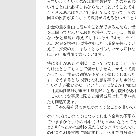
っていようというのが流動性選好で、このためお
いうことには必ずしもならないよということです
たくさんあればそれだけ金利が低くなって、その
回りの投資が多くなって投資が増えるということ
お金の量を自由に増やすことができるんなら、現
を上回ってどんどんお金を増やしていけば、投資
ないかと単純に考えてしまいそうですが、ケイ
ん。お金を増やせば増やすほど、現金を持ってい
えて、投資の方にはちっとも回らないかも知れな
にこの一般理論で言っています。
特に金利がある程度以下に下がってしまうと、そ
付けたとしても大して儲かりません。かえって貸
かったり、債券の値段が下がって損してしまった
す。そうするとちっぽけな利息を稼ぐより余計な
ていた方が良いかな、ということになるかも知れ
【流動性選好が事実上無制限になる可能性があ
このような事態に陥ると通貨当局は利子率を有
たも同然である】
と、日本の姿を見てきたかのようなことを書いて
ケインズはこのようになってしまう金利の下限を2
ていますから、今の日本（EUも日本にならって
とか0.5％とかの金利を見たらビックリするんでし
のゼロ金利を実際に経験すれば、今まで自分達が