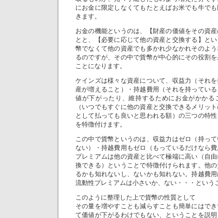
にお金に限定しなくてもたとえばお米でも牛でも
きます。
お金の機能というのは、【財産の価値をその資産
とと、【必要に応じて他の資産と交換する】とい
幣でなくて他の資産でも多かれ少なかれそのよう
るのですが、その中で貨幣が中心的にその役割を
ことになります。
ケインズは様々な資産について、収益力（それを
産が増えること）・持越費用（それを持っている
値が下がったり、維持するためにお金がかかる
（いつでもすぐに他の資産と交換できるメリット
として払っても良いと思われる額）の三つの特性
を特徴付けます。
この中で貨幣というのは、収益力はゼロ（持って
ない）・持越費用もゼロ（もっているだけなら費
プレミアムは他の資産と比べて極端に高い（自由
換できる）ということで特徴付けられます。他の
るかも知れないし、ないかも知れない。持越費用
流動性プレミアムは小さいか、ない・・・という
このように整理した上で貨幣の性質として
その量を増やすことも減らすことも簡単にはでき
て価値が下がるわけでもない、ということを説明