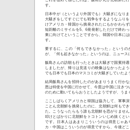
す。
日本中が（というより外国でも）大騒ぎになりま
大騒ぎをしてすぐにでも戦争をするようなふりを
けアメリカ・韓国から挑発されたにもかかわらず
短距離のミサイルを5、6発発射しただけで終わ
東に向けてということですから、韓国や日本には
す。
要するに、この「何もできなかった」というの
が、「何も起きなかった」というのは、ニュース
飯島さんの訪朝も行ったときは大騒ぎで国賓待遇
しましたが、帰りは見送りの映像はなかったよう
でも日本でも日本のマスコミが大騒ぎしていたよ
結局飯島さんを招待したのがあまりうまく行かな
恩は特使を中国に行かせて、今度は中国に泣きつ
のために動いてもらおうとしたようですが、うま
ここしばらくアメリカと韓国は協力して、軍事演
ことん北朝鮮を挑発したのに、北朝鮮は何もでき
た。こうなったらもう誰も北朝鮮を恐がりません
叩けとばかりに北朝鮮をトコトンいじめ抜くとい
です。日本人はあまりこういうのは得意じゃあ
カ・中国はこういうのが得意ですから、今後どこ