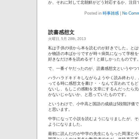
か、それに対して北朝鮮がどう対応するか、注目
Posted in
時事雑感
|
No Comm
読書感想文
火曜日, 5月 28th, 2013
私は子供の頃から本を読むのが好きでした。とは
か物語の本ばかりですが時々病気になって学校を
好きなだけ本を読めるぞ！と嬉しかったものです
で、一番イヤだったのが、読書感想文というやつ
ハラハラドキドキしながらようやく読み終わり、
ってる時に感想文を書け・・なんて言われてもど
ないし、もしこの感動を文章にするんだったら元
かないじゃないか、と思っていたものです。
というわけで、小中高と国語の成績は5段階評価で
と思います。
中学になって小説を読むようになりましたが、そ
ようになりました。
最初に読んだのが中学の先生にもらった岡潔と小