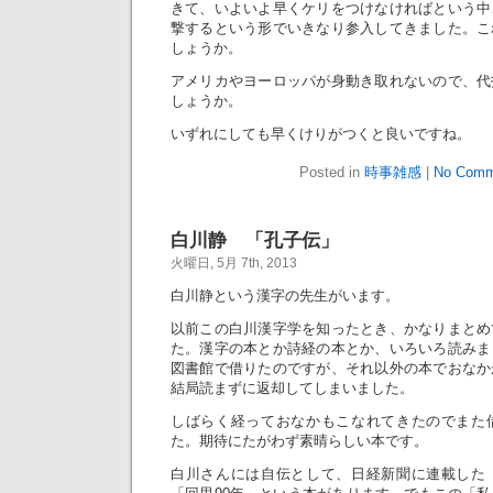
きて、いよいよ早くケリをつけなければという中
撃するという形でいきなり参入してきました。こ
しょうか。
アメリカやヨーロッパが身動き取れないので、代
しょうか。
いずれにしても早くけりがつくと良いですね。
Posted in
時事雑感
|
No Comm
白川静 「孔子伝」
火曜日, 5月 7th, 2013
白川静という漢字の先生がいます。
以前この白川漢字学を知ったとき、かなりまとめ
た。漢字の本とか詩経の本とか、いろいろ読みま
図書館で借りたのですが、それ以外の本でおなか
結局読まずに返却してしまいました。
しばらく経っておなかもこなれてきたのでまた
た。期待にたがわず素晴らしい本です。
白川さんには自伝として、日経新聞に連載した