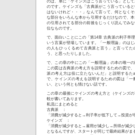
のは、単に「ケインズはこう言っている」として
のです。ケインズも「古典派がこう言っていると
はないけれど・・・」なんて言って、何となくそ
な部分をいろんな本から引用するだけなので、本
の引用されてる部分の前後をじっくり読んでみな
位なものです。
で、面白いことにこの「第14章 古典派の利子率
いう言葉が登場しています。「一般理論」のはじ
の人もひっくるめて古典派と言う」と言ってた
う、と思ったりしました。
で、この章の中にこの「一般理論」の本の唯一の
この図は古典派の考え方を説明するための図で、
派の考え方は役に立たないんだ」と説明するた
で、ケインズの考えを説明するための図は「一
い、という何とも情けない話です。
この章の最後にケインズの考え方と（ケインズの
較が書いてあります。
私流にまとめると
古典派 ：
「消費が減少すると→利子率が低下して→投資が
ケインズ ：
「消費が減少すると→雇用が減少し→所得が減少
となるんですが、スタートが同じで最終結果がま