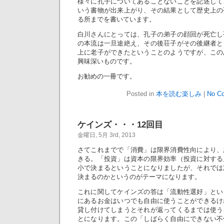
様々に孔子についてあることないことを記述して
いう書物が出来上がり、その結果として歴史上の
る所までを書いています。
白川さんにとっては、孔子の弟子の顔回が死亡し
の本流は一旦途絶え、その後荘子がその後継者と
上に老子ができたということのようですが、この
興味深いものです。
お勧めの一冊です。
Posted in
本を読む楽しみ
|
No C
ケインズ・・・12回目
金曜日, 5月 3rd, 2013
さてこれまでで「消費」は限界消費性向により、
きる。「投資」は資本の限界効率（投資に対する
小で決まるということになりましたが、それでは
決まるのかというのがテーマになります。
これに関してケインズの答は「流動性選好」とい
にあるお金はいつでも自由に使うことができるけ
貸し付けてしまうとそれが返ってくるまでは使う
とになります。この「しばらく自由にできない不