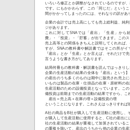
いろいろ修正とか調整がなされているのですが、
です。にもかかわらず、この「同じだ」というこ
間がかかってしまったのには、それなりの訳があ
企業の会計では売上高にしても売上総利益、純利
ジがあります。
これに対してSNAでは「産出」「生産」から
費」・「投資」・「貯蓄」が出てきます。このス
売上高等との関係をきちんと説明してくれれば、
すが、SNAの教科書や解説書ではそこの所がイ
『産出』とか『生産』とか言えば、それだけで充
言うような書き方がしてあります。
結局何冊もの教科書・解説書を読んではっきりし
企業の生産活動の結果の全体を『産出』という】
の産出のうち多くのものは期中に販売され売上に
いものは製品の在庫・仕掛品の在庫・原材料の在
生産活動のための設備投資となっています。この
備投資は前期までの生産活動の結果ですから、こ
産出＝売上高＋在庫の増＋設備投資の増
ということになります。これさえはっきりすれば
A社の商品をB社が購入して生産活動に使用し、
が購入して生産活動に使用すると、C社の産出に
社の生産活動の結果が重複して加算されているこ
の重複を除いて、産出のうちから他の企業の生産