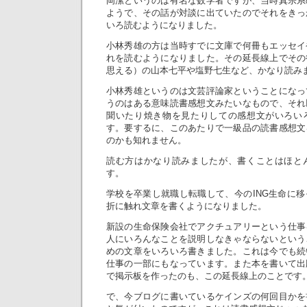
岡潔というのは有名な数学者ですが、当時真宗系
ようで、その話が対談に出ていたのでそれをきっ
いろ読むようになりました。
小林秀雄の方は当時すでに文庫で何冊もエッセイ
れを読むようになりました。その延長線上でその
思える）の山本七平や塩野七生など、かなり読み
小林秀雄というのは文芸評論家ということになっ
うのはある意味読書感想文みたいなもので、それ
聞いたり焼き物を見たりしての感想文がいろい
す。要するに、このあたりで一級品の読書感想文
のかも知れません。
読む方はかなり読みましたが、書くことはほと
す。
学校を卒業し就職し転職して、今のING生命に
折に触れ文章を書くようになりました。
新設の生命保険会社でアクチュアリーという仕事
人にいろんなことを説明しなきゃならないという
めの文章をいろいろ書きました。これは今でも続
仕事の一部にもなっています。また本を書いて出
で掲示板を作ったのも、この延長線上のことです
で、今ブログに書いているケインズの何回目かを