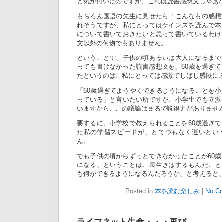
と気が付いたのですが、これは読書感想文じゃぁ
もちろん国語の先生に見せたら「こんなもの感想
れそうですが、私にとってはケインズを読んで本
について書いておきたいと思って書いているわけ
文以外の何物でもありません。
ということで、子供の頃あるいは大人になるまで
っても書けなかった読書感想文を、60歳を過ぎ
たというのは、私にとっては感激でしばし感慨に
「60歳過ぎてようやくできるようになることを
っている」と言いたい所ですが、小学生でも立派
いますから、この議論はまるで説得力がありませ
要するに、小学校で教えられることを60歳過ぎ
た私の学習スピードが、とてつもなく遅いとい
ん。
でも子供の頃からずっとできなかったことが60
になる、ということは、長生きはするもんだ、と
も何ができるようになるんだろうか、と考えると
Posted in
本を読む楽しみ
|
No C
ライフネット生命・・・再び