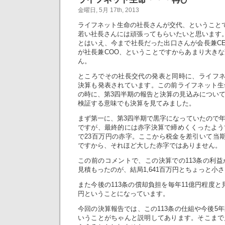
金曜日, 5月 17th, 2013
ライフネット生命の社長さんが交代、ということ
若い社長さんには頑張ってもらいたいと思います
とはいえ、今まで社長だった出口さんが会長兼C
が社長兼COO、ということですからあまり大き
ん。
ところでその社長交代の発表と同時に、ライフネッ
決算も発表されています。この前ライフネット生
の時に、第3四半期の報告と決算の見込みについ
検証する意味でも決算を見てみました。
まず第一に、第3四半期で黒字になっていたので
ですが、最終的には赤字決算で締めくくったよう
で23百万円の赤字。ここから税金を差引いて当期
ですから、それほど大した赤字ではありません。
この前のコメントで、この決算での113条の利益
見積もったのが、結局1,641百万円とちょっと小
また今後の113条の償却負担を毎年11億円程度と見
円ということになっています。
今回の決算報告では、この113条の仕組や今後5
いうことがちゃんと説明してあります。そこまで