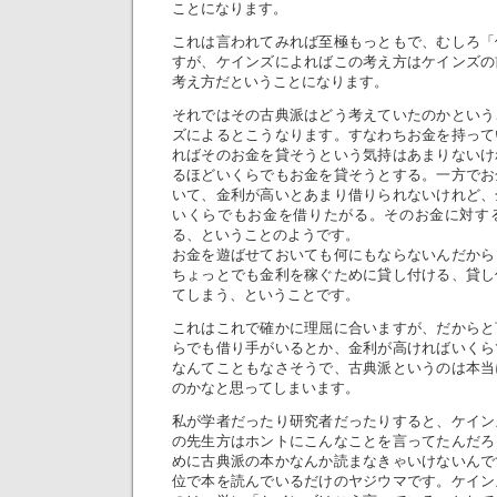
ことになります。
これは言われてみれば至極もっともで、むしろ「
すが、ケインズによればこの考え方はケインズの
考え方だということになります。
それではその古典派はどう考えていたのかという
ズによるとこうなります。すなわちお金を持って
ればそのお金を貸そうという気持はあまりないけ
るほどいくらでもお金を貸そうとする。一方でお
いて、金利が高いとあまり借りられないけれど、
いくらでもお金を借りたがる。そのお金に対す
る、ということのようです。
お金を遊ばせておいても何にもならないんだから
ちょっとでも金利を稼ぐために貸し付ける、貸し
てしまう、ということです。
これはこれで確かに理屈に合いますが、だからと
らでも借り手がいるとか、金利が高ければいくら
なんてこともなさそうで、古典派というのは本当
のかなと思ってしまいます。
私が学者だったり研究者だったりすると、ケイン
の先生方はホントにこんなことを言ってたんだろ
めに古典派の本かなんか読まなきゃいけないんで
位で本を読んでいるだけのヤジウマです。ケイン