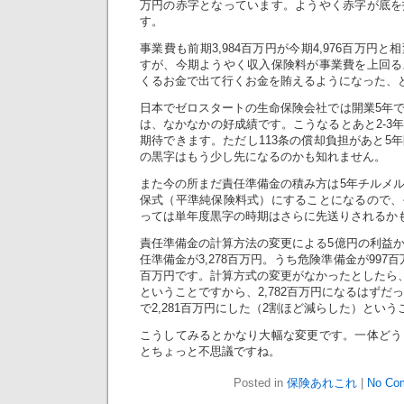
万円の赤字となっています。ようやく赤字が底を
す。
事業費も前期3,984百万円が今期4,976百万円
すが、今期ようやく収入保険料が事業費を上回る
くるお金で出て行くお金を賄えるようになった、
日本でゼロスタートの生命保険会社では開業5年
は、なかなかの好成績です。こうなるとあと2-3
期待できます。ただし113条の償却負担があと5
の黒字はもう少し先になるのかも知れません。
また今の所まだ責任準備金の積み方は5年チルメ
保式（平準純保険料式）にすることになるので、
っては単年度黒字の時期はさらに先送りされるか
責任準備金の計算方法の変更による5億円の利益
任準備金が3,278百万円。うち危険準備金が997百
百万円です。計算方式の変更がなかったとしたら、
ということですから、2,782百万円になるはずだ
で2,281百万円にした（2割ほど減らした）とい
こうしてみるとかなり大幅な変更です。一体どう
とちょっと不思議ですね。
Posted in
保険あれこれ
|
No Co