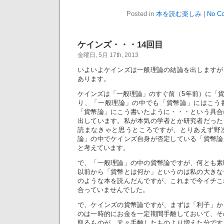
Posted in
本を読む楽しみ
|
No C
ケインズ・・・14回目
金曜日, 5月 17th, 2013
いよいよケインズは一般理論の結論を出しますが
あります。
ケインズは「一般理論」のすぐ前（5年前）に「
り、「一般理論」の中でも「貨幣論」にはこう
「貨幣論」にこう書いたように・・・という具合
出しています。私が本気の学者とか研究者だった
読まなきゃと思うところですが、とりあえず野
論」の中でケインズ自身が否定している「貨幣論
と考えています。
で、「一般理論」の中の貨幣論ですが、何とも素
以前から「貨幣とは何か」というのは私の大きな
のような本を読んだんですが、これまで今イチこ
合っていませんでした。
で、ケインズの貨幣論ですが、まずは「利子」か
のは一時的にお金を一定期間手離しておいて、そ
取るものが、元々手離したものより増えた分です