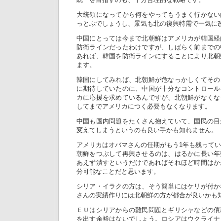
大統領になってから何をやってもうまく行かない
っとぶでしょうし、景気も北の復興特需で一気に
中国にとっては今まで北朝鮮はアメリカが韓国経
防衛ラインだったわけですが、しばらく前までの
あれば、韓国を防衛ラインにすることにより北朝
ます。
韓国にしてみれば、北朝鮮が危なっかしくてその
に期待していたのに、中国が十分なコントロール
カに応援を求めているんですが、北朝鮮がなくな
してまでアメリカにつく必要もなくなります。
中国も国内問題をたくさん抱えていて、国民の目
変えてしまうというのも良い手かも知れません。
アメリカはオバマさんの任期がもう1年も残って
朝鮮をつぶして再興させるのは、はるかに長い年
あえず潰すというだけであればそれほど時間はか
分可能なことだと思います。
シリア・イラクの方は、そう簡単にはケリが付か
さんの実績作りには北朝鮮の方が都合が良いかも
ＥＵはシリアからの難民問題とギリシャなどの債
を出す余裕はないでしょう。ロシアはウクライナ