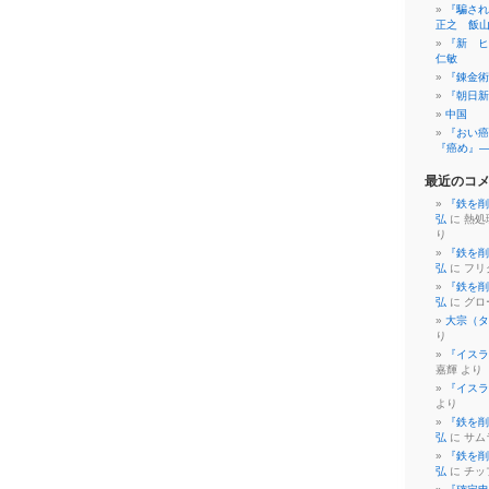
『騙され
正之 飯
『新 ヒ
仁敏
『錬金術
『朝日新
中国
『おい癌
『癌め』
最近のコ
『鉄を削
弘
に 熱処
り
『鉄を削
弘
に フリ
『鉄を削
弘
に グロ
大宗（タ
り
『イスラ
嘉輝 より
『イスラ
より
『鉄を削
弘
に サム
『鉄を削
弘
に チッ