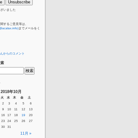
ございました
に関するご意見等は、
@acalax.info)
までメールをく
んからのコメント
検索
ー
2018年10月
火
水
木
金
土
2
3
4
5
6
9
10
11
12
13
16
17
18
19
20
23
24
25
26
27
30
31
11月 »