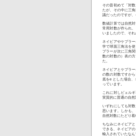
その昔初めて「対数
たが、その中に三角
議だったのですが、
数値計算では自然対
常用対数が作られ、
いましたので、それ
ネイピアやケプラー
学で球面三角法を使
プラーが次に三角関
数の対数の）表の方
た。
ネイピアとケプラー
の数の対数ですから
底をe とした場合、
っています。
これに対しビェルギ
実質的に普通の自然
いずれにしても対数
思います。しかも、
自然対数にたどり着
ちなみにネイピアと
できる、ネイピアの
輸入されていたなん