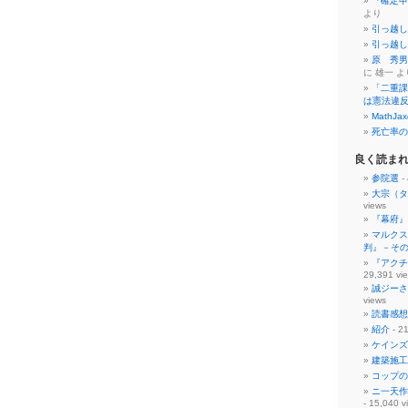
『確定申
より
引っ越し
引っ越し
原 秀男
に 雄一 よ
「二重課
は憲法違
MathJax
死亡率の
良く読ま
参院選
-
大宗（タ
views
『幕府』
マルクス
判』－そ
『アクチ
29,391 vi
誠ジーさ
views
読書感想
紹介
- 21
ケインズ
建築施工
コップの
ニ一天作
- 15,040 v