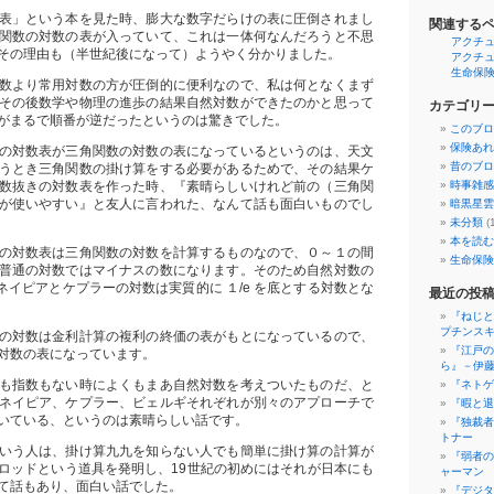
表」という本を見た時、膨大な数字だらけの表に圧倒されまし
関連する
関数の対数の表が入っていて、これは一体何なんだろうと不思
アクチ
その理由も（半世紀後になって）ようやく分かりました。
アクチ
生命保
数より常用対数の方が圧倒的に便利なので、私は何となくまず
その後数学や物理の進歩の結果自然対数ができたのかと思って
カテゴリ
がまるで順番が逆だったというのは驚きでした。
このブロ
保険あれ
の対数表が三角関数の対数の表になっているというのは、天文
昔のブロ
うとき三角関数の掛け算をする必要があるためで、その結果ケ
数抜きの対数表を作った時、『素晴らしいけれど前の（三角関
時事雑感
が使いやすい』と友人に言われた、なんて話も面白いものでし
暗黒星雲
未分類
(
本を読む
の対数表は三角関数の対数を計算するものなので、０～１の間
生命保険
普通の対数ではマイナスの数になります。そのため自然対数の
ネイピアとケプラーの対数は実質的に １/e を底とする対数とな
最近の投
『ねじと
プチンス
の対数は金利計算の複利の終価の表がもとになっているので、
『江戸の
対数の表になっています。
ら』－伊
も指数もない時によくもまあ自然対数を考えついたものだ、と
『ネトゲ戦
ネイピア、ケプラー、ビェルギそれぞれが別々のアプローチで
『暇と退
いている、というのは素晴らしい話です。
『独裁者
トナー
いう人は、掛け算九九を知らない人でも簡単に掛け算の計算が
『弱者の
ロッドという道具を発明し、19世紀の初めにはそれが日本にも
ャーマン
て話もあり、面白い話でした。
『デジタ