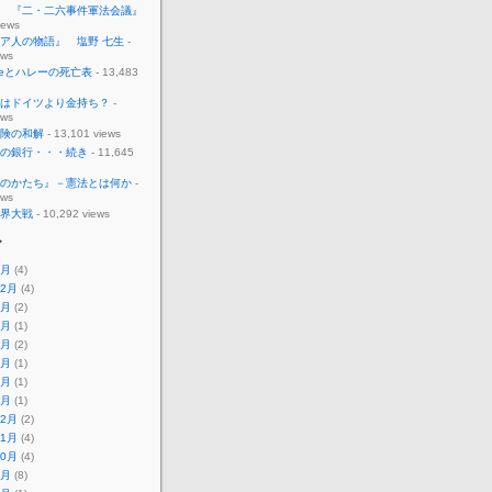
 『二・二六事件軍法会議』
iews
ア人の物語』 塩野 七生
-
ews
ableとハレーの死亡表
- 13,483
はドイツより金持ち？
-
ews
険の和解
- 13,101 views
の銀行・・・続き
- 11,645
のかたち』－憲法とは何か
-
ews
界大戦
- 10,292 views
ブ
5月
(4)
12月
(4)
8月
(2)
7月
(1)
5月
(2)
3月
(1)
2月
(1)
1月
(1)
12月
(2)
11月
(4)
10月
(4)
8月
(8)