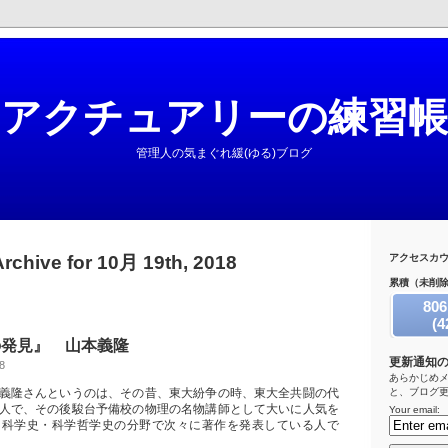
アクチュアリーの練習帳
管理人の気まぐれ緩(ゆる)ブログ
Archive for 10月 19th, 2018
アクセスカ
累積（未削
806
(4
の発見』 山本義隆
コメン
更新通知
8
あらかじめ
義隆さんというのは、その昔、東大紛争の時、東大全共闘の代
と、ブログ
人で、その後駿台予備校の物理の名物講師として大いに人気を
Your email:
ら科学史・科学哲学史の分野で次々に著作を発表している人で