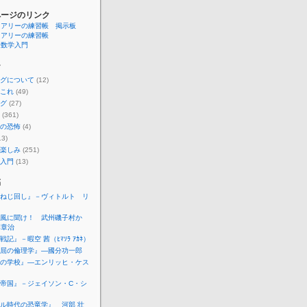
ページのリンク
ュアリーの練習帳 掲示板
ュアリーの練習帳
険数学入門
ー
グについて
(12)
これ
(49)
グ
(27)
(361)
の恐怖
(4)
13)
楽しみ
(251)
入門
(13)
稿
ねじ回し』－ヴィトルト リ
キ
風に聞け！ 武州磯子村か
藤章治
記』－暇空 茜（ﾋﾏｿﾗ ｱｶﾈ）
屈の倫理学』―國分功一郎
の学校』―エンリッヒ・ケス
帝国』－ジェイソン・C・シ
ル時代の恐竜学』 河部 壮