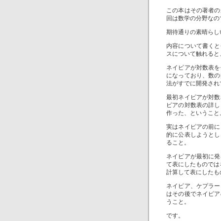
この本はその著者の
回は数学の分野なの
期待通りの素晴らし
内容について書くと
スについて触れると
ネイピアが対数表を
になっており、数の
法がすでに開発され
最初ネイピアが対数
ピアの対数表の詳し
作った、ということ
実はネイピアの前に
的に公表しようとし
ること。
ネイピアが最初に発
て表にしたものではなく
計算して表にしたも
ネイピア、ケプラー
はその後でネイピア
うこと。
です。