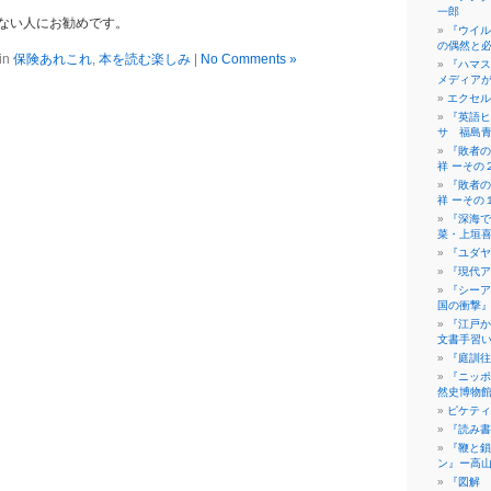
一郎
ない人にお勧めです。
『ウイル
の偶然と
in
保険あれこれ
,
本を読む楽しみ
|
No Comments »
『ハマス
メディア
エクセル
『英語ヒ
サ 福島
『敗者の
祥 ーその
『敗者の
祥 ーその
『深海で
菜・上垣
『ユダヤ
『現代ア
『シーア
国の衝撃
『江戸か
文書手習
『庭訓往
『ニッポ
然史博物
ピケティ
『読み書
『鞭と鎖
ン』ー高
『図解 