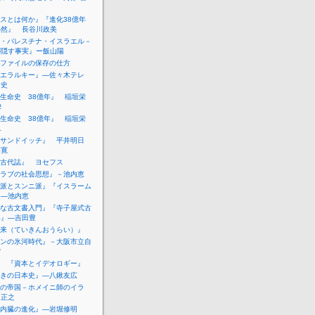
スとは何か』『進化38億年
必然』 長谷川政美
・パレスチナ・イスラエル－
が隠す事実』ー飯山陽
ファイルの保存の仕方
エラルキー』―佐々木テレ
青史
生命史 38億年』 稲垣栄
２
生命史 38億年』 稲垣栄
１
サンドイッチ』 平井明日
喜寛
古代誌』 ヨセフス
ラブの社会思想』－池内恵
派とスンニ派』『イスラーム
』―池内恵
な古文書入門』『寺子屋式古
い』―吉田豊
来（ていきんおうらい）』
ンの氷河時代』－大阪市立自
館
 『資本とイデオロギー』
きの日本史』―八鍬友広
の帝国－ホメイニ師のイラ
山正之
内臓の進化』―岩堀修明