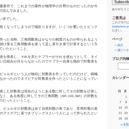
最新作で、これまでの著作が物理学の分野のものだったのが今
ありがとう
で読んでみました。
ご意見は
い本でした。
このブログ
長くなってしまうので端折りますが、いくつか驚いたトピック
(sakamoto.y
ださい。
、
ページ
作った当時、三角関数表はかなりの精度のものが作られるよう
掛け算を三角関数表を使って足し算引き算で計算するという方
紹介
ていたということ。
誠ジーさ
表を発表し、それを見たケプラーがそれを使おうとして、ネイ
ブログ内
い仕組みが分からなかったのでケプラー自身も独自で対数表を
。
ビェルギという人が独自に対数表を作っていたのだけど、積極
カレンダ
なかったのでネイピアが対数表を作ったということになってい
表した対数表は現在のようにある数に対してその対数を計算し
日
月
、ある角度に対してその三角関数（sin, cos, tan）の対数を
1
のだったということ。
7
8
14
15
、ビェルギの対数表は全て自然対数の表であり、常用対数の表
のアイデアに基づきブリッグスという人によって作られたとい
21
22
28
29
« 9月