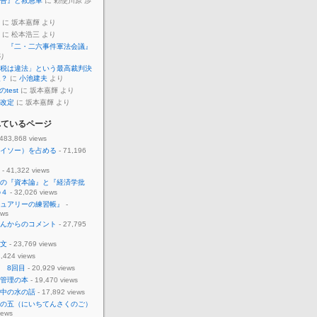
告』と救急車
に 勅使川原 渉
に 坂本嘉輝 より
に 松本浩三 より
 『二・二六事件軍法会議』
り
税は違法」という最高裁判決
反？
に
小池建夫
より
のtest
に 坂本嘉輝 より
改定
に 坂本嘉輝 より
れているページ
 483,868 views
イソー）を占める
- 71,196
- 41,322 views
の『資本論』と『経済学批
の４
- 32,026 views
ュアリーの練習帳』
-
ews
んからのコメント
- 27,795
文
- 23,769 views
,424 views
 8回目
- 20,929 views
管理の本
- 19,470 views
中の水の話
- 17,892 views
の五（にいちてんさくのご）
iews