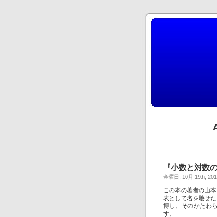
『小数と対数
金曜日, 10月 19th, 201
この本の著者の山本
表として名を馳せた
博し、そのかたわ
す。