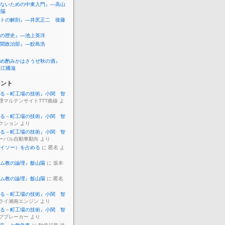
ないための中東入門』―高山
山陽
トの解剖』―井尻正二 後藤
の歴史』―池上英洋
聞政治部』―鮫島浩
め酌みかはさうぜ秋の酒』
―江國滋
メント
る－町工場の技術』小関 智
理マルテンサイトTTT曲線 よ
る－町工場の技術』小関 智
クション より
る－町工場の技術』小関 智
ーバル自動車動向 より
イソー）を占める
に 匿名 よ
ム教の論理』飯山陽
に 坂本
ム教の論理』飯山陽
に 匿名
る－町工場の技術』小関 智
ライ湘南エンジン より
る－町工場の技術』小関 智
プブレーカー より