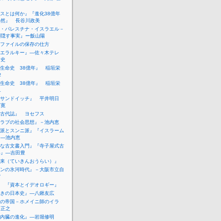
スとは何か』『進化38億年
必然』 長谷川政美
・パレスチナ・イスラエル－
が隠す事実』ー飯山陽
ファイルの保存の仕方
エラルキー』―佐々木テレ
青史
生命史 38億年』 稲垣栄
２
生命史 38億年』 稲垣栄
１
サンドイッチ』 平井明日
喜寛
古代誌』 ヨセフス
ラブの社会思想』－池内恵
派とスンニ派』『イスラーム
』―池内恵
な古文書入門』『寺子屋式古
い』―吉田豊
来（ていきんおうらい）』
ンの氷河時代』－大阪市立自
館
 『資本とイデオロギー』
きの日本史』―八鍬友広
の帝国－ホメイニ師のイラ
山正之
内臓の進化』―岩堀修明