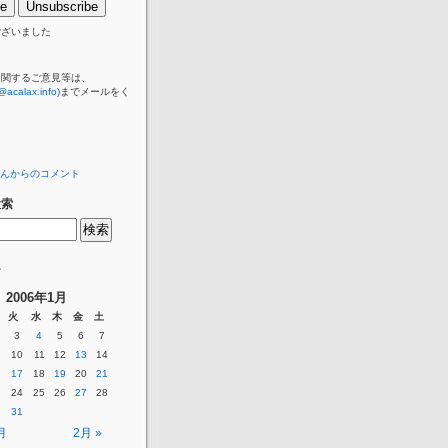
ございました
に関するご意見等は、
@acalax.info)
までメールをく
んからのコメント
検索
ー
2006年1月
火
水
木
金
土
3
4
5
6
7
10
11
12
13
14
17
18
19
20
21
24
25
26
27
28
31
月
2月 »