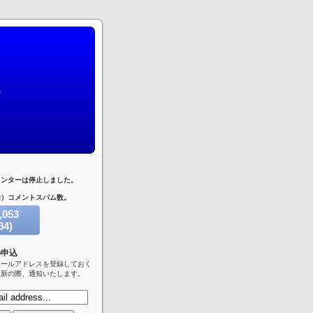
ウンターは停止しました。
除）コメントスパム数。
,053
84)
トスパム
の申込
メールアドレスを登録しておく
更新の際、通知いたします。