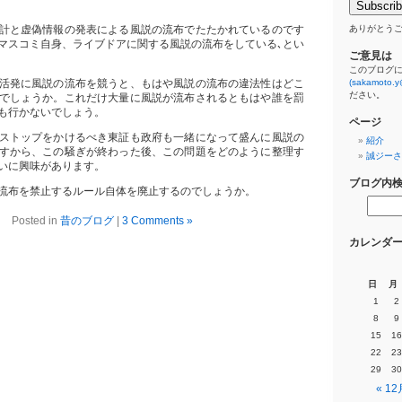
計と虚偽情報の発表による風説の流布でたたかれているのです
ありがとう
マスコミ自身、ライブドアに関する風説の流布をしている､とい
ご意見は
このブログ
活発に風説の流布を競うと、もはや風説の流布の違法性はどこ
(sakamoto.y
ださい。
でしょうか。これだけ大量に風説が流布されるともはや誰を罰
も行かないでしょう。
ページ
ストップをかけるべき東証も政府も一緒になって盛んに風説の
紹介
すから、この騒ぎが終わった後、この問題をどのように整理す
誠ジーさ
いに興味があります。
ブログ内
流布を禁止するルール自体を廃止するのでしょうか。
Posted in
昔のブログ
|
3 Comments »
カレンダ
日
月
1
2
8
9
15
16
22
23
29
30
« 12