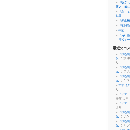
『騙され
正之 飯
『新 ヒ
仁敏
『錬金術
『朝日新
中国
『おい癌
『癌め』
最近のコ
『鉄を削
弘
に 熱処
り
『鉄を削
弘
に フリ
『鉄を削
弘
に グロ
大宗（タ
り
『イスラ
嘉輝 より
『イスラ
より
『鉄を削
弘
に サム
『鉄を削
弘
に チッ