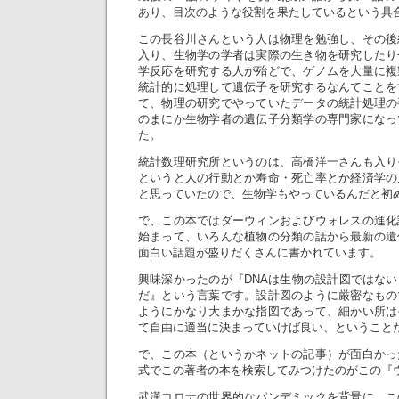
あり、目次のような役割を果たしているという具
この長谷川さんという人は物理を勉強し、その後
入り、生物学の学者は実際の生き物を研究したり
学反応を研究する人が殆どで、ゲノムを大量に複
統計的に処理して遺伝子を研究するなんてことを
て、物理の研究でやっていたデータの統計処理の
のまにか生物学者の遺伝子分類学の専門家になっ
た。
統計数理研究所というのは、高橋洋一さんも入り
というと人の行動とか寿命・死亡率とか経済学の
と思っていたので、生物学もやっているんだと初
で、この本ではダーウィンおよびウォレスの進化
始まって、いろんな植物の分類の話から最新の遺
面白い話題が盛りだくさんに書かれています。
興味深かったのが『DNAは生物の設計図ではな
だ』という言葉です。設計図のように厳密なもの
ようにかなり大まかな指図であって、細かい所は
て自由に適当に決まっていけば良い、ということ
で、この本（というかネットの記事）が面白かっ
式でこの著者の本を検索してみつけたのがこの『
武漢コロナの世界的なパンデミックを背景に、こ