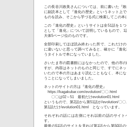
この長谷川政美さんについては、前に書いた『敗
に副読本として『進化の歴史』というネット上で
ものを読み、そこから芋づる式に検索してこの本
この『進化の歴史』というサイトは全51話を１
として「進化」について説明しているもので、1
大体5ページ位のものです。
全部印刷してほぼ読み終わった所で、これだけの
に違いないと思って調べてみると、確かに『進化
うタイトルで本になっていました。
さいたま市の図書館にはなかったので、他の市の
すが、内容はネットのものと同じで、すでにネッ
いたので本の方はあまり読むこともなく、本にな
うことになってしまいました。
ネットのサイトの方は『進化の歴史』
https://kagakubar.com/evolution/〇〇.html
〇〇は02～51 最初だけevolution01.html
というもので、第2話から第51話が/evolution/〇〇.
第1話だけ/evolution01.html となっています。
それぞれの話には左側にそれ以前の話のサイト
す。
最後の51話のサイトを見れば第1話から第50話