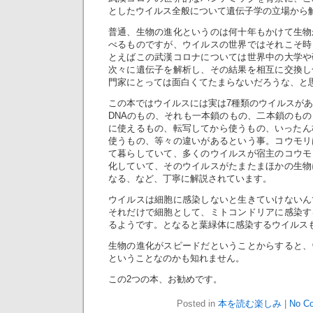
としたウイルス全般について遺伝子学の立場から
普通、生物の進化というのは何十年もかけて生物
べるものですが、ウイルスの世界ではそれこそ時
とえばこの武漢コロナについては世界中の大学や
次々に遺伝子を解析し、その結果を相互に交換し
門家にとっては面白くてたまらないだろうな、と
この本ではウイルスには実は7種類のウイルスがあ
DNAのもの、それも一本鎖のもの、二本鎖のも
に使えるもの、転写してから使うもの、いったん
使うもの、等々の違いがあるという事。コウモリ
て暮らしていて、多くのウイルスが宿主のコウモ
化していて、そのウイルスがたまたまほかの生物
なる、など、丁寧に解説されています。
ウイルスは細胞に感染しないと生きていけないん
それだけで細胞として、ミトコンドリアに感染す
るようです。となると葉緑体に感染するウイルス
生物の進化がスピードだということからすると、
ということなのかも知れません。
この2つの本、お勧めです。
Posted in
本を読む楽しみ
|
No C